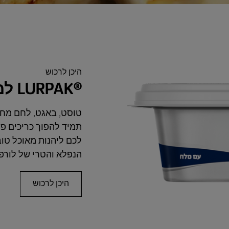
היכן לרכוש
LURPAK®‎‏‎‏‎ למריחה במליחות עדינה
טוסט, באגט, לחם מחמ
תמיד להפוך כריכים פ
לכם ליהנות מאוכל טוב
הנפלא והטרי של לורפ
היכן לרכוש