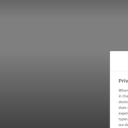
Pri
When 
in th
devic
does 
exper
types
our d