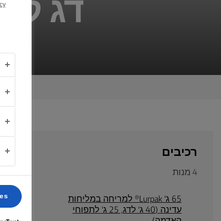
דג קרי
cy
אודותינו
יצירת
קשר
Israel
(עברית)
רכיבים
4 מנות
ces
65 ג‘ Lurpak® למריחה במליחות
עדינה (40 ג‘ לדג, 25 ג‘ לתפוחי