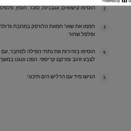
הוסיפו קישואים, עגבניות, סוכר, חומץ, פלפלת וז
2
חממו את שאר חמאת הלורפק במחבת גדולה ע
3
ופלפל שחור.
4
לצבע זהוב ומרקם קריספי. הפכו וטגנו במשך 1-2 דקות נוספות עד שהדגים עשויים לגמרי.
הגישו מיד עם הרליש הים-תיכוני.
5