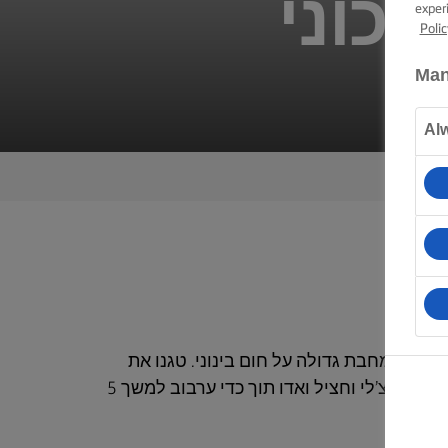
יכוני
exper
Polic
Man
Al
-תיכוני חממו 25 ג‘ חמאת לורפק במחבת גדולה על חום בינוני. טגנו את
תפוחי האדמה 3 דקות עד להזהבה. הוסיפו בצל, שום, צ’לי וחציל ואדו תוך כדי ערבוב למשך 5