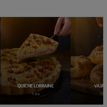
QUICHE LORRAINE
VAJAS 
1 óra
15 p