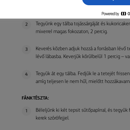
Lassan forraljuk fel a tej, cukor és vaníliama
1
Tegyünk egy tálba tojássárgáját és kukoricak
2
mixerrel magas fokozaton, 2 percig.
Keverés közben adjuk hozzá a forrásban lévő t
3
lévő lábasba. Keverjük körülbelül 1 percig – v
Tegyük át egy tálba. Fedjük le a tetejét frisse
4
amíg teljesen le nem hűl, mielőtt hozzákavarná
FÁNKTÉSZTA:
Béleljünk ki két tepsit sütőpapírral, és tegyük
1
kerek szórófejjel.