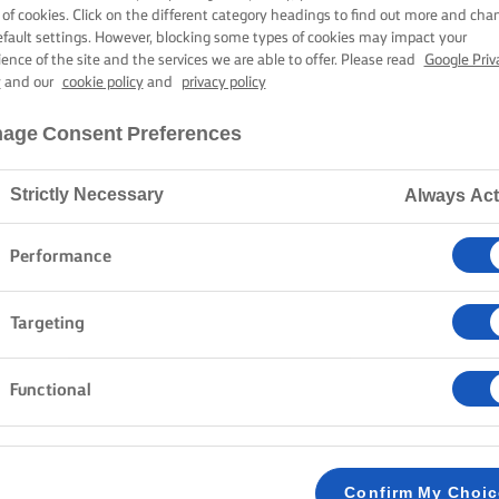
KOLÁDÉÖNTE
 of cookies. Click on the different category headings to find out more and cha
efault settings. However, blocking some types of cookies may impact your
ience of the site and the services we are able to offer. Please read
Google Priv
y
and our
cookie policy
and
privacy policy
3 óra sütési-főzési idő
age Consent Preferences
Strictly Necessary
Always Act
Kezdőlap
Receptek
PROFITEROL
Performance
Targeting
MÓDSZER
Functional
Melegítsük elő a sütőt 200 C-ra/180 C-ra, vag
1
VANÍLIASODÓ:
Confirm My Choi