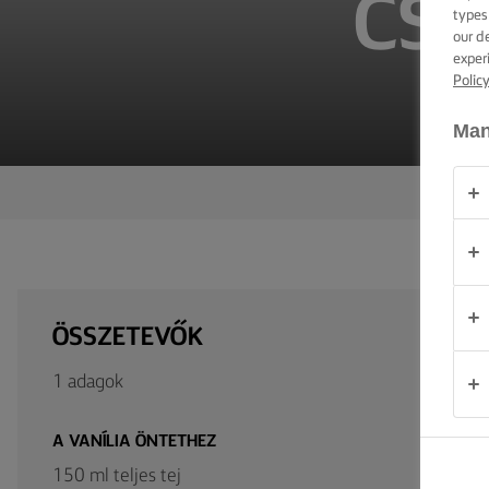
CSO
TIPPEK ÉS
types
TRÜKKÖK
our d
exper
Polic
ALKALOM
Man
TERMÉKEK
RÓLUNK
KAPCSOLAT
ÖSSZETEVŐK
Magyarország
1 adagok
A VANÍLIA ÖNTETHEZ
150 ml teljes tej