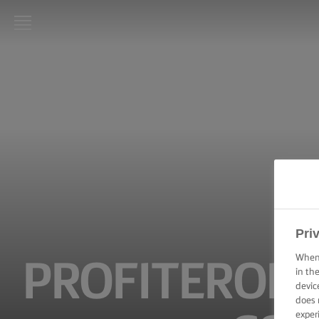
LURPAK®
KEZDŐLAP
RECEPTEK
FŐZÉSI
PRAKTIKÁK,
TIPPEK ÉS
TRÜKKÖK
SÜTÉSI
Pri
PRAKTIKÁK,
TIPPEK ÉS
When 
PROFITEROLT
TRÜKKÖK
in th
devic
does 
KENÉSI
TECHNIKÁK,
exper