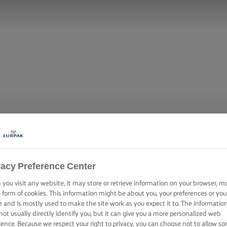
vacy Preference Center
you visit any website, it may store or retrieve information on your browser, m
ORONY VANÍL
e form of cookies. This information might be about you, your preferences or you
e and is mostly used to make the site work as you expect it to. The informatio
not usually directly identify you, but it can give you a more personalized web
ience. Because we respect your right to privacy, you can choose not to allow s