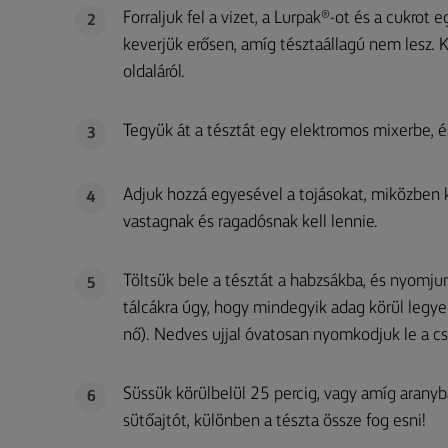
Forraljuk fel a vizet, a Lurpak®-ot és a cukrot
2
keverjük erősen, amíg tésztaállagú nem lesz. K
oldaláról.
Tegyük át a tésztát egy elektromos mixerbe, és
3
Adjuk hozzá egyesével a tojásokat, miközben 
4
vastagnak és ragadósnak kell lennie.
Töltsük bele a tésztát a habzsákba, és nyomju
5
tálcákra úgy, hogy mindegyik adag körül legye
nő). Nedves ujjal óvatosan nyomkodjuk le a c
Süssük körülbelül 25 percig, vagy amíg aranyb
6
sütőajtót, különben a tészta össze fog esni!