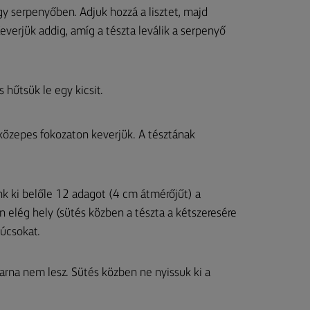
 egy serpenyőben. Adjuk hozzá a lisztet, majd
everjük addig, amíg a tészta leválik a serpenyő
 hűtsük le egy kicsit.
közepes fokozaton keverjük. A tésztának
nk ki belőle 12 adagot (4 cm átmérőjűt) a
n elég hely (sütés közben a tészta a kétszeresére
súcsokat.
arna nem lesz. Sütés közben ne nyissuk ki a