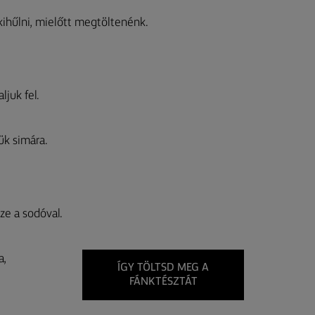
kihűlni, mielőtt megtöltenénk.
ljuk fel.
ük simára.
ze a sodóval.
a,
ÍGY TÖLTSD MEG A
FÁNKTÉSZTÁT