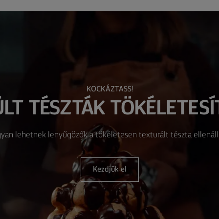
KOCKÁZTASS!
ÜLT TÉSZTÁK TÖKÉLETESÍ
an lehetnek lenyűgözők a tökéletesen texturált tészta ellenáll
Kezdjük el