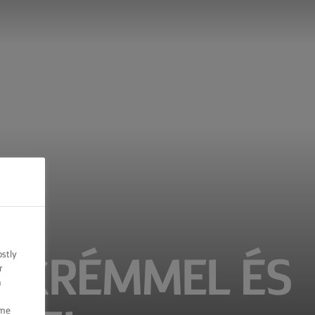
ostly
IAKRÉMMEL ÉS
r
n
ome