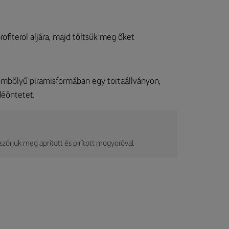
rofiterol aljára, majd töltsük meg őket
gömbölyű piramisformában egy tortaállványon,
déöntetet.
szórjuk meg aprított és pirított mogyoróval.