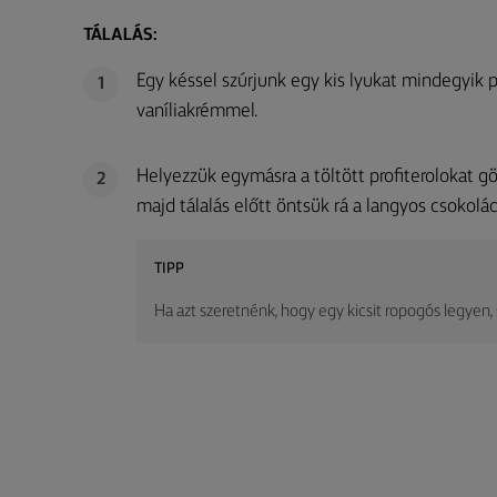
TÁLALÁS:
Egy késsel szúrjunk egy kis lyukat mindegyik p
1
vaníliakrémmel.
Helyezzük egymásra a töltött profiterolokat 
2
majd tálalás előtt öntsük rá a langyos csokolá
TIPP
Ha azt szeretnénk, hogy egy kicsit ropogós legyen, 