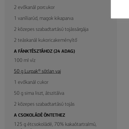
2 evőkanál porcukor
1 vaníliarúd, magok kikaparva
2 közepes szabadtartású tojássárgája
2 teáskanál kukoricakeményítő
A FÁNKTÉSZTÁHOZ (24 ADAG)
100 ml víz
50 g Lurpak® sótlan vaj
1 evőkanál cukor
50 g sima liszt, átszitálva
2 közepes szabadtartású tojás
A CSOKOLÁDÉ ÖNTETHEZ
125 g étcsokoládé, 70% kakaótartralmú,