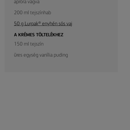
apróra vágva
200 ml tejszínhab
50 g Lurpak® enyhén sós vaj
A KRÉMES TÖLTELÉKHEZ
150 ml tejszín
üres egység vanília puding