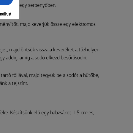
g keverékét egy serpenyőben.
eményítőt, majd keverjük össze egy elektromos
ejet, majd öntsük vissza a keveréket a tűzhelyen
agy addig, amíg a sodó elkezd besűrűsödni.
n tartó fóliával, majd tegyük be a sodót a hűtőbe,
nk a tejszínt.
 félre. Készítsünk elő egy habzsákot 1,5 cm-es,