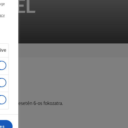
TTEL
nge
acy
ive
y gázsütő esetén 6-os fokozatra.
ces