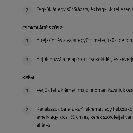
Tegyük át egy sütőrácsra, és hagyjuk teljesen 
7
CSOKOLÁDÉ SZÓSZ:
A tejszínt és a vajat együtt melegítsük, de forra
1
Adjuk hozzá a felapírtott csokoládét, és keverj
2
KRÉM:
Verjük fel a krémet, majd finoman kavarjuk öss
1
Kanalazzuk bele a vaníliakrémet egy habzsákb
2
amely egy kicsi, ½ cm-es, kerek szórófejjel van
ellátva.