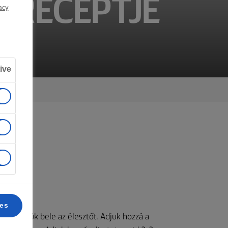
 RECEPTJE
acy
ive
szük.
ces
jd keverjük bele az élesztőt. Adjuk hozzá a