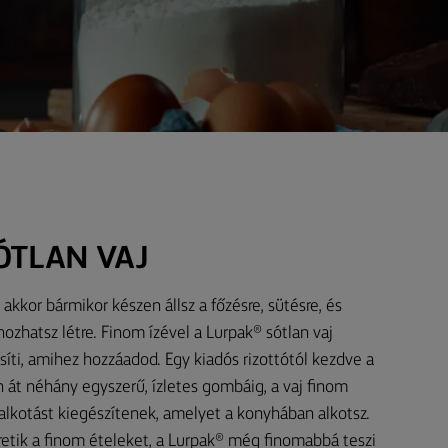
ÓTLAN VAJ
akkor bármikor készen állsz a főzésre, sütésre, és
ozhatsz létre. Finom ízével a Lurpak® sótlan vaj
síti, amihez hozzáadod. Egy kiadós rizottótól kezdve a
át néhány egyszerű, ízletes gombáig, a vaj finom
alkotást kiegészítenek, amelyet a konyhában alkotsz.
retik a finom ételeket, a Lurpak® még finomabbá teszi