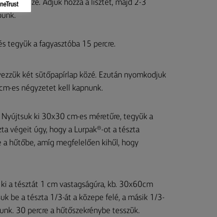
verjük össze. Adjuk hozzá a lisztet, majd 2-3
punk.
 és tegyük a fagyasztóba 15 percre.
lyezzük két sütőpapírlap közé. Ezután nyomkodjuk
 cm-es négyzetet kell kapnunk.
e. Nyújtsuk ki 30x30 cm-es méretűre, tegyük a
zta végeit úgy, hogy a Lurpak®-ot a tészta
re a hűtőbe, amíg megfelelően kihűl, hogy
uk ki a tésztát 1 cm vastagságúra, kb. 30x60cm
tsuk be a tészta 1/3-át a közepe felé, a másik 1/3-
apunk. 30 percre a hűtőszekrénybe tesszük.