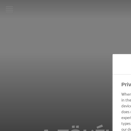
LURPAK®
KEZDŐLAP
RECEPTEK
FŐZÉSI
PRAKTIKÁK,
TIPPEK ÉS
TRÜKKÖK
Pri
SÜTÉSI
When 
PRAKTIKÁK,
in th
TIPPEK ÉS
devic
TRÜKKÖK
does 
exper
types
KENÉSI
TECHNIKÁK,
our d