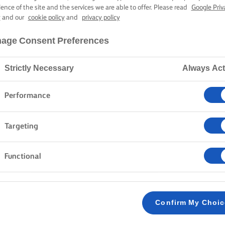
TES CROISSANT
ience of the site and the services we are able to offer. Please read
Google Priv
y
and our
cookie policy
and
privacy policy
age Consent Preferences
2 óra 55 perc sütési-főzési idő
Strictly Necessary
Always Act
Kezdőlap
Receptek
CROISSANT
Performance
Targeting
MÓDSZER
Functional
A lisztet minimum egy órára a fagyasztóba tes
1
Confirm My Choi
Mixerben keverjük össze a vizet és a tejet, ma
2