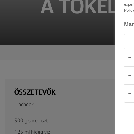
A TÖKÉLE
TIPPEK ÉS
exper
TRÜKKÖK
Polic
ALKALOM
Man
TERMÉKEK
RÓLUNK
KAPCSOLAT
ÖSSZETEVŐK
Magyarország
1 adagok
500 g sima liszt
125 ml hideg víz