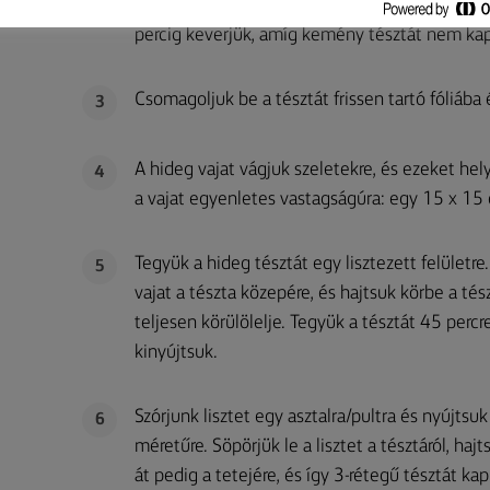
keverékhez a tojást, a cukrot és a sót, majd ke
percig keverjük, amíg kemény tésztát nem ka
Csomagoljuk be a tésztát frissen tartó fóliába
3
A hideg vajat vágjuk szeletekre, és ezeket he
4
a vajat egyenletes vastagságúra: egy 15 x 15
Tegyük a hideg tésztát egy lisztezett felületr
5
vajat a tészta közepére, és hajtsuk körbe a tés
teljesen körülölelje. Tegyük a tésztát 45 perc
kinyújtsuk.
Szórjunk lisztet egy asztalra/pultra és nyújts
6
méretűre. Söpörjük le a lisztet a tésztáról, haj
át pedig a tetejére, és így 3-rétegű tésztát k