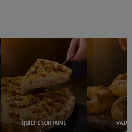
QUICHE LORRAINE
VAJAS 