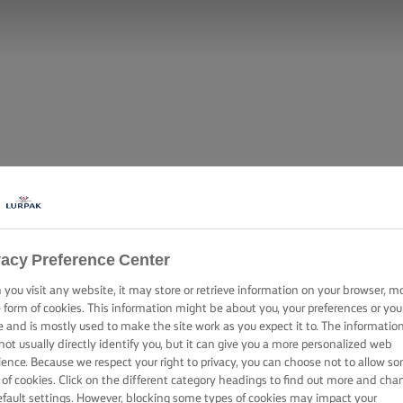
vacy Preference Center
you visit any website, it may store or retrieve information on your browser, m
e form of cookies. This information might be about you, your preferences or you
e and is mostly used to make the site work as you expect it to. The informatio
not usually directly identify you, but it can give you a more personalized web
ience. Because we respect your right to privacy, you can choose not to allow s
 of cookies. Click on the different category headings to find out more and cha
efault settings. However, blocking some types of cookies may impact your