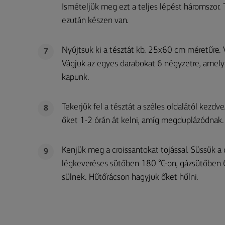
Ismételjük meg ezt a teljes lépést háromszor.
ezután készen van.
Nyújtsuk ki a tésztát kb. 25x60 cm méretűre. 
7
Vágjuk az egyes darabokat 6 négyzetre, amel
kapunk.
Tekerjük fel a tésztát a széles oldalától kezdv
8
őket 1-2 órán át kelni, amíg megduplázódnak.
Kenjük meg a croissantokat tojással. Süssük a
9
légkeveréses sütőben 180 °C-on, gázsütőben 6
sülnek. Hűtőrácson hagyjuk őket hűlni.