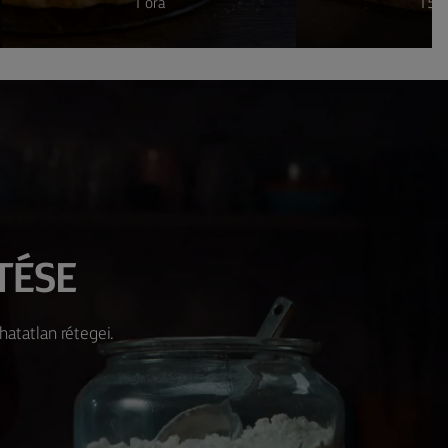
1 óra
15 p
TÉSE
hatatlan rétegei.