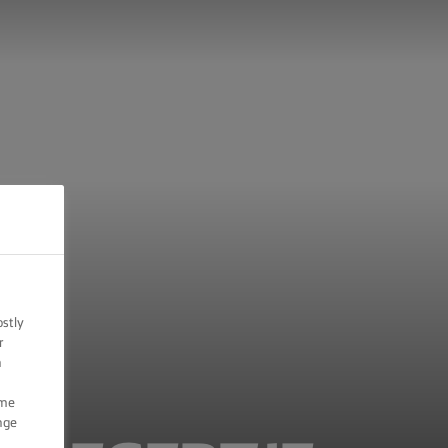
ostly
r
n
ome
nge