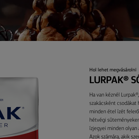
Hol lehet megvásárolni
LURPAK® S
Ha van kéznél Lurpak®, 
szakácsként csodákat h
minden étel ízét felerő
hétvégi süteményeken 
ízjegyei minden olyan 
Azok számára, akik sze