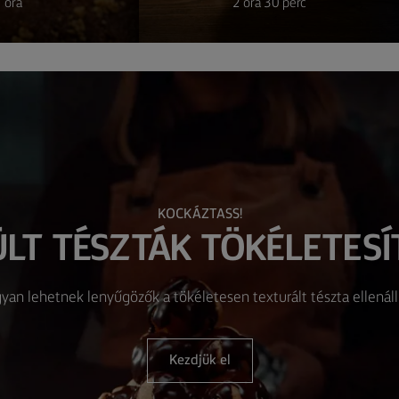
 óra
2 óra 30 perc
KOCKÁZTASS!
ÜLT TÉSZTÁK TÖKÉLETESÍ
an lehetnek lenyűgözők a tökéletesen texturált tészta ellenáll
Kezdjük el