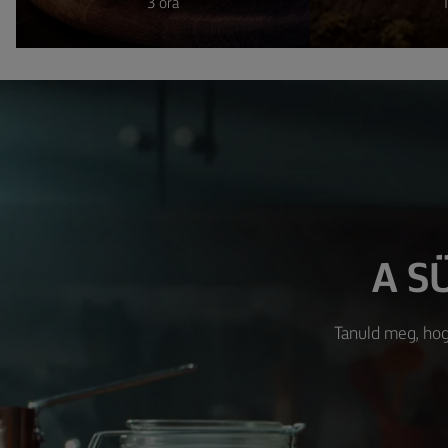
3 óra
1
A S
Tanuld meg, hogy