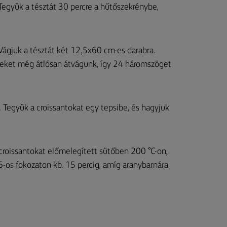
 Tegyük a tésztát 30 percre a hűtőszekrénybe,
Vágjuk a tésztát két 12,5x60 cm-es darabra.
yeket még átlósan átvágunk, így 24 háromszöget
e. Tegyük a croissantokat egy tepsibe, és hagyjuk
 croissantokat előmelegített sütőben 200 °C-on,
-os fokozaton kb. 15 percig, amíg aranybarnára