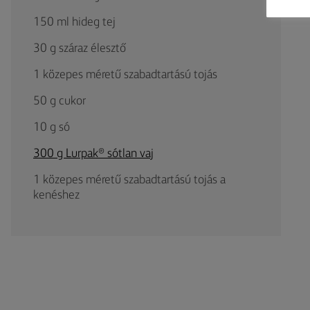
150 ml hideg tej
30 g száraz élesztő
1 közepes méretű szabadtartású tojás
50 g cukor
10 g só
300 g Lurpak® sótlan vaj
1 közepes méretű szabadtartású tojás a
kenéshez