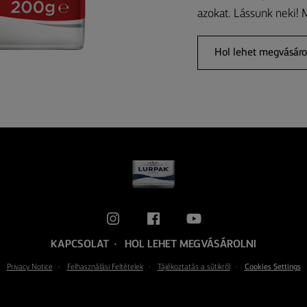
azokat. Lássunk neki!
Hol lehet megvásáro
KAPCSOLAT
HOL LEHET MEGVÁSÁROLNI
Privacy Notice
Felhasználási Feltételek
Tájékoztatás a sütikről
Cookies Settings