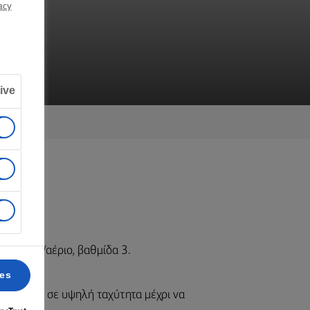
Υ
acy
ive
C αέρα/αέριο, βαθμίδα 3.
ces
 βανίλιας σε υψηλή ταχύτητα μέχρι να