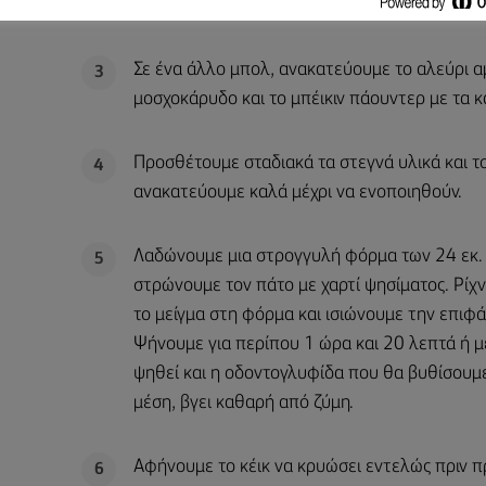
τριπλασιαστούν σε όγκο.
Σε ένα άλλο μπολ, ανακατεύουμε το αλεύρι αμ
3
μοσχοκάρυδο και το μπέικιν πάουντερ με τα κ
Προσθέτουμε σταδιακά τα στεγνά υλικά και τ
4
ανακατεύουμε καλά μέχρι να ενοποιηθούν.
Λαδώνουμε μια στρογγυλή φόρμα των 24 εκ. 
5
στρώνουμε τον πάτο με χαρτί ψησίματος. Ρίχ
το μείγμα στη φόρμα και ισιώνουμε την επιφά
Ψήνουμε για περίπου 1 ώρα και 20 λεπτά ή μ
ψηθεί και η οδοντογλυφίδα που θα βυθίσουμ
μέση, βγει καθαρή από ζύμη.
Αφήνουμε το κέικ να κρυώσει εντελώς πριν 
6