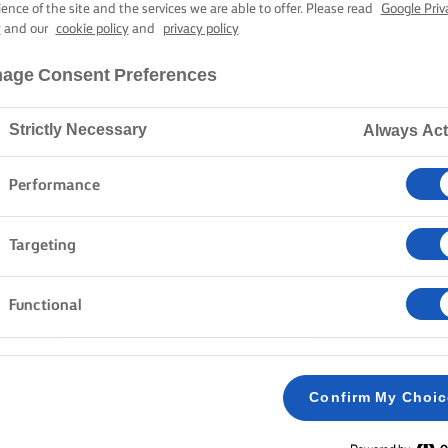
ΚΕΙΚ ΚΑΡΌΤΟ
ience of the site and the services we are able to offer. Please read
Google Priv
y
and our
cookie policy
and
privacy policy
age Consent Preferences
1 ώρα 40 λεπτά χρόνος μαγειρέματος
Strictly Necessary
Always Act
Home
Συνταγές
ΚΕΙΚ ΚΑΡΟΤΟΥ
Performance
Targeting
ΜΈΘΟΔΟΣ
Functional
Προθερμαίνουμε τον φούρνο στους 160C /140
1
Confirm My Choi
Χτυπάμε τα αυγά, τη ζάχαρη και τους σπόρους
2