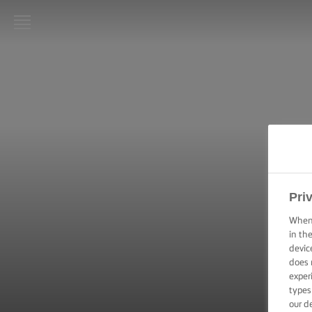
LURPAK®
ΑΡΧΙΚΗ
ΣΥΝΤΑΓΕΣ
ΜΑΓΕΙΡΙΚΗ -
ΔΕΞΙΟΤΗΤΕΣ,
ΣΥΜΒΟΥΛΕΣ
ΚΑΙ
Pri
ΜΥΣΤΙΚΑ
When 
in th
ΖΑΧΑΡΟΠΛΑΣΤΙΚΗ
- ΔΕΞΙΟΤΗΤΕΣ,
devic
ΣΥΜΒΟΥΛΕΣ ΚΑΙ
does 
ΜΥΣΤΙΚΑ
exper
types
our d
ΕΠΑΛΕΙΨΗ -