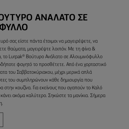
ΒΟΎΤΥΡΟ ΑΝΆΛΑΤΟ ΣΕ
ΦΥΛΛΟ
υρό σας είστε πάντα έτοιμοι να μαγειρέψετε, να
ετε θαύματα, μαγειρέψτε λοιπόν. Με τη φίνα &
, το Lurpak® Βούτυρο Ανάλατο σε Αλουμινόφυλλο
ιοδήποτε φαγητό το προσθέτετε. Από ένα χορταστικό
ματα του Σαββατοκύριακου, μέχρι μερικά απλά
 νότες του συμπληρώνουν κάθε δημιουργία που
α στην κουζίνα. Για εκείνους που αγαπούν το Καλό
 κάνει ακόμα καλύτερο. Σηκώστε τα μανίκια. Σήμερα
η.