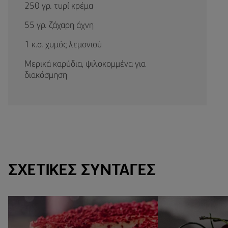
250 γρ. τυρί κρέμα
55 γρ. ζάχαρη άχνη
1 κ.σ. χυμός λεμονιού
Μερικά καρύδια, ψιλοκομμένα για
διακόσμηση
ΣΧΕΤΙΚΈΣ ΣΥΝΤΑΓΈΣ