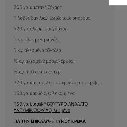
265 γρ. καστανή ζάχαρη
1 λοβός βανίλιας, χωρίς τους σπόρους
420 γρ. αλεύρι αμυγδάλου
1 κ.σ. αλεσμένη κανέλα
1 κ.γ. αλεσμένο τζίντζερ
½ κ.γ. αλεσμένο μοσχοκάρυδο
½ κ.γ. μπέικιν πάουντερ
320 γρ. καρότα, λεπτοτριμμένα στον τρίφτη
150 γρ. καρύδια, ψιλοκομμένα
150 γρ. Lurpak® BΟΥΤΥΡΟ ΑΝΑΛΑΤΟ
ΑΛΟΥΜΙΝΟΦΥΛΛΟ, λιωμένο
ΓΙΑ ΤΗΝ ΕΠΙΚΑΛΥΨΗ ΤΥΡΙΟΥ ΚΡΕΜΑ