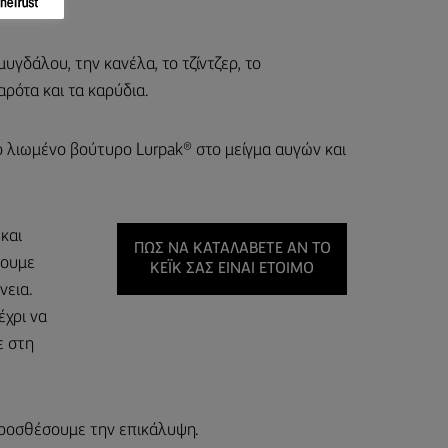
υγδάλου, την κανέλα, το τζίντζερ, το
αρότα και τα καρύδια.
ο λιωμένο βούτυρο Lurpak® στο μείγμα αυγών και
και
ΠΏΣ ΝΑ ΚΑΤΑΛΆΒΕΤΕ ΑΝ ΤΟ
νουμε
ΚΈΙΚ ΣΑΣ ΕΊΝΑΙ ΈΤΟΙΜΟ
νεια.
έχρι να
ε στη
προσθέσουμε την επικάλυψη.