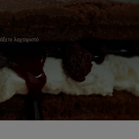
τιάξετε λαχταριστό