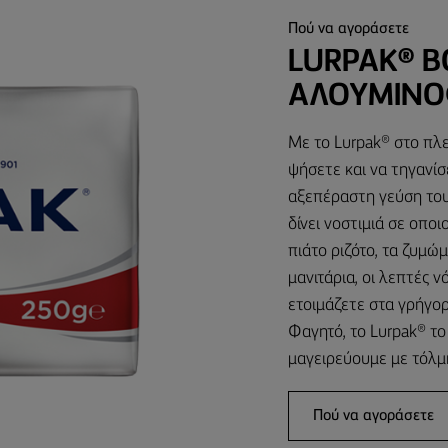
Πού να αγοράσετε
LURPAK® 
ΑΛΟΥΜΙΝΌ
Με το Lurpak® στο πλε
ψήσετε και να τηγανίσ
αξεπέραστη γεύση του
δίνει νοστιμιά σε οπο
πιάτο ριζότο, τα ζυμώ
μανιτάρια, οι λεπτές
ετοιμάζετε στα γρήγορ
Φαγητό, το Lurpak® το
μαγειρεύουμε με τόλμ
Πού να αγοράσετε