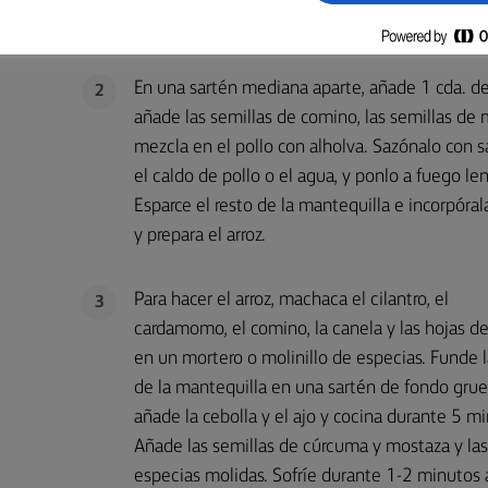
especias y mezcla para cubrir por igual todos lo
En una sartén mediana aparte, añade 1 cda. de
2
añade las semillas de comino, las semillas de 
mezcla en el pollo con alholva. Sazónalo con s
el caldo de pollo o el agua, y ponlo a fuego l
Esparce el resto de la mantequilla e incorpóra
y prepara el arroz.
Para hacer el arroz, machaca el cilantro, el
3
cardamomo, el comino, la canela y las hojas de
en un mortero o molinillo de especias. Funde 
de la mantequilla en una sartén de fondo grue
añade la cebolla y el ajo y cocina durante 5 mi
Añade las semillas de cúrcuma y mostaza y las
especias molidas. Sofríe durante 1-2 minutos 