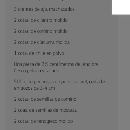
3 dientes de ajo, machacados
2 cdtas. de cilantro molido
2 cdtas. de comino molido
2 cdtas. de cúrcuma molida
1 cdta. de chile en polvo
Una pieza de 2½ centímetros de jengibre
fresco pelado y rallado
500 g de pechugas de pollo sin piel, cortadas
en trozos de 3-4 cm
2 cdtas. de semillas de comino
2 cdas. de semillas de mostaza
2 cdtas. de fenogreco molido