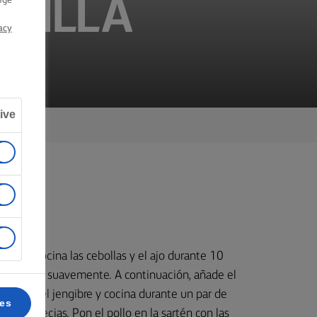
QUILLA
nge
acy
ive
ak® y cocina las cebollas y el ajo durante 10
a dorarse suavemente. A continuación, añade el
el chile, el jengibre y cocina durante un par de
ces
las especias. Pon el pollo en la sartén con las