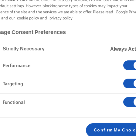
 A LA MANTE
 of cookies. Click on the different category headings to find out more and cha
efault settings. However, blocking some types of cookies may impact your
ience of the site and the services we are able to offer. Please read
Google Priv
y
and our
cookie policy
and
privacy policy
1 hora 30 min tiempo de cocción
age Consent Preferences
Strictly Necessary
Always Act
Inicio
Recetas
POLLO A LA MANTEQUILLA
Performance
Targeting
MÉTODO
Functional
A fuego medio, funde 30 g de mantequilla Lurp
1
minutos hasta que estén blandos y empiecen 
cilantro molido, el comino molido, la cúrcuma, 
Confirm My Choi
minutos para que se desprendan los sabores de 