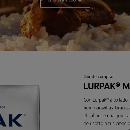
Empieza a cocinar
Dónde comprar
LURPAK® M
Con Lurpak® a tu lado
freír maravillas. Graci
el sabor de cualquier 
de risotto o tus creac