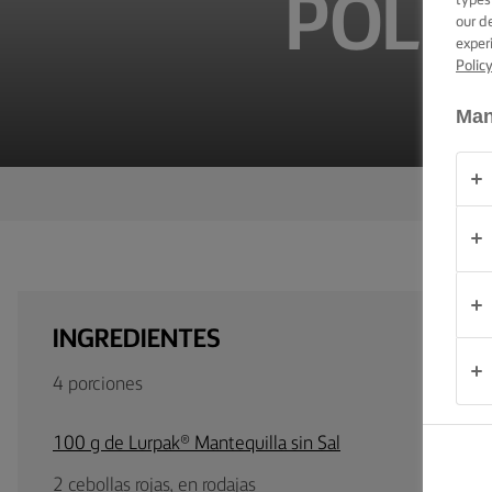
POLLO
types
CONSEJOS Y
our d
TRUCOS PARA
exper
UNTAR
Polic
OCASIÓN
Man
PRODUCTOS
ACERCA DE
NOSOTROS
CONTACTO
INGREDIENTES
4 porciones
España
100 g de Lurpak® Mantequilla sin Sal
2 cebollas rojas, en rodajas