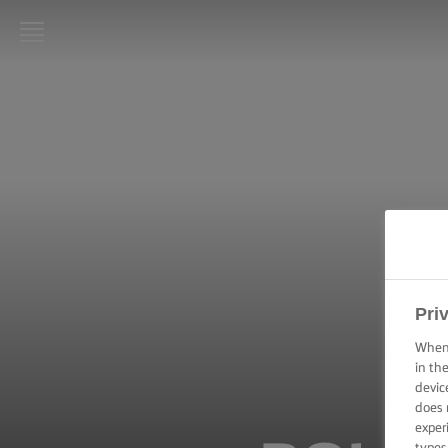
LURPAK®:
INICIO
RECETAS
HABILIDADES,
TRUCOS Y
CONSEJOS DE
COCINA
Pri
HABILIDADES,
TRUCOS Y
When 
CONSEJOS
in th
PARA
devic
HORNEAR
does 
exper
HABILIDADES,