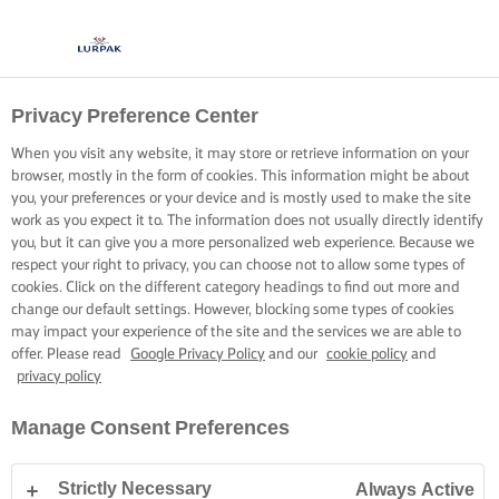
Privacy Preference Center
¿ESTÁS BUSCANDO MÁS?
CONTACTA CON
When you visit any website, it may store or retrieve information on your
browser, mostly in the form of cookies. This information might be about
NOSOTROS
you, your preferences or your device and is mostly used to make the site
work as you expect it to. The information does not usually directly identify
you, but it can give you a more personalized web experience. Because we
respect your right to privacy, you can choose not to allow some types of
¿No sabes dónde comprar Lurpak® o qué producto usar?
cookies. Click on the different category headings to find out more and
¿Tienes alguna otra pregunta relacionada con Lurpak®?
change our default settings. However, blocking some types of cookies
Entonces, ponte en contacto con nosotros.
may impact your experience of the site and the services we are able to
offer. Please read
Google Privacy Policy
and our
cookie policy
and
privacy policy
Manage Consent Preferences
Inicio
Contacto
Strictly Necessary
Always Active