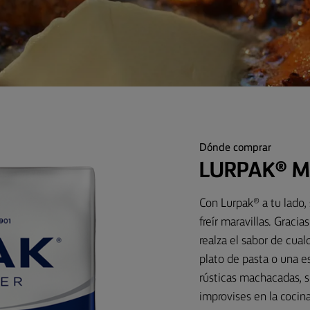
Dónde comprar
LURPAK® M
Con Lurpak® a tu lado
freír maravillas. Graci
realza el sabor de cua
plato de pasta o una e
rústicas machacadas, 
improvises en la cocin