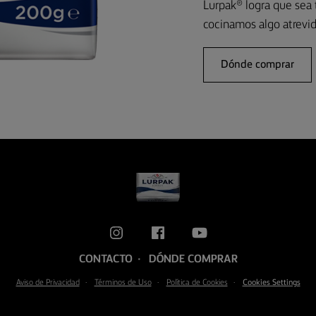
Lurpak® logra que sea 
cocinamos algo atrevid
Dónde comprar
CONTACTO
DÓNDE COMPRAR
Aviso de Privacidad
Términos de Uso
Política de Cookies
Cookies Settings