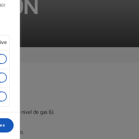
GTON
acy
ive
ección o nivel de gas 6).
ces
 sulfurado.