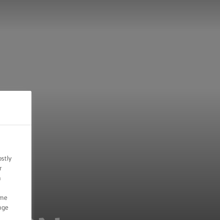
ostly
r
n
ome
nge