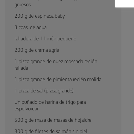
gruesos
200 g de espinaca baby
3 cdas. de agua
ralladura de 1 limón pequeño
200 g de crema agria
1 pizca grande de nuez moscada recién
rallada
1 pizca grande de pimienta recién molida
1 pizca de sal (pizca grande)
Un puñado de harina de trigo para
espolvorear
500 g de masa de masas de hojaldre
800 g de filetes de salmón sin piel