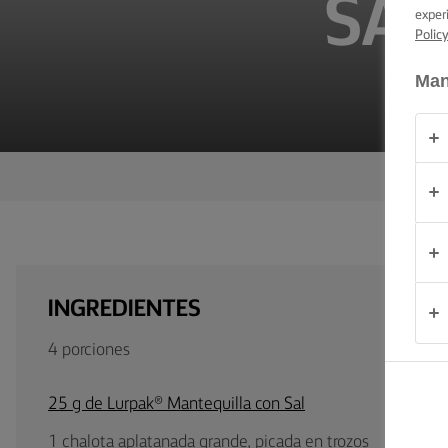
SAL
CONSEJOS Y
exper
TRUCOS PARA
Polic
UNTAR
Man
OCASIÓN
PRODUCTOS
ACERCA DE
NOSOTROS
CONTACTO
INGREDIENTES
4 porciones
España
25 g de Lurpak® Mantequilla con Sal
1 chalota aplatanada grande, picada en trozos