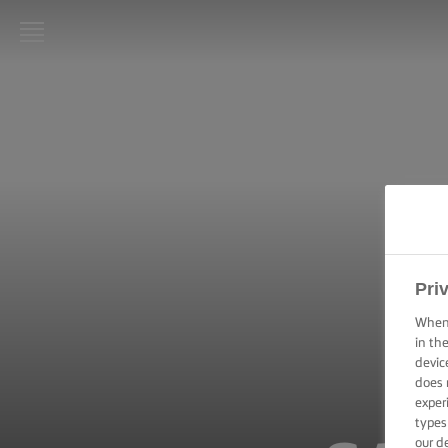
LURPAK®:
INICIO
RECETAS
HABILIDADES,
TRUCOS Y
CONSEJOS DE
COCINA
Pri
HABILIDADES,
When 
TRUCOS Y
in th
CONSEJOS
devic
PARA
does 
HORNEAR
exper
types
HABILIDADES,
our d