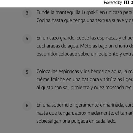
Funde la mantequilla Lurpak® en un cazo pequ
3
Cocina hasta que tenga una textura suave y dej
En un cazo grande, cuece las espinacas y el b
4
cucharadas de agua. Mételas bajo un chorro de 
escurridor colocado sobre un recipiente y extr
Coloca las espinacas y los berros de agua, la ma
5
crème fraîche en una batidora y tritúralas lig
al gusto con sal, pimienta y nuez moscada reci
En una superficie ligeramente enharinada, corta
6
hasta que tengan, aproximadamente, el tamañ
sobresalgan una pulgada en cada lado.