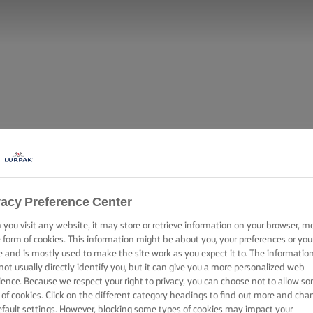
vacy Preference Center
you visit any website, it may store or retrieve information on your browser, m
e form of cookies. This information might be about you, your preferences or you
e and is mostly used to make the site work as you expect it to. The informatio
not usually directly identify you, but it can give you a more personalized web
ience. Because we respect your right to privacy, you can choose not to allow s
 of cookies. Click on the different category headings to find out more and cha
efault settings. However, blocking some types of cookies may impact your