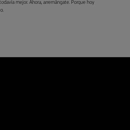
todavía mejor. Ahora, arremángate. Porque hoy
o.