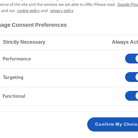
MÓN WELLIN
ience of the site and the services we are able to offer. Please read
Google Priv
y
and our
cookie policy
and
privacy policy
age Consent Preferences
50 min tiempo de cocción
Strictly Necessary
Always Act
Inicio
Recetas
SALMON WELLINGTON
Performance
Targeting
MÉTODO
Functional
Precalienta el horno a 200 °C (180 °C con conv
1
Confirm My Choi
Forra una bandeja grande para horno con papel
2