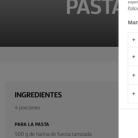
PASTA 
exper
CONSEJOS Y
TRUCOS PARA
Polic
UNTAR
Man
OCASIÓN
PRODUCTOS
ACERCA DE
NOSOTROS
CONTACTO
INGREDIENTES
4 porciones
España
PARA LA PASTA
500 g de harina de fuerza tamizada