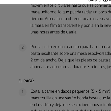
movimientos circulares hasta que se conviert
masa uniforme, lo que pueda tardar un poco d
tiempo. Amasa hasta obtener una masa suave.
la masa en film transparente y ponla en la nev
unas horas antes de usarla.
Pon la pasta en una máquina para hacer pasta 
2
pasta resultante sobre una mesa espolvoreada c
2 cm de ancho. Deje que las piezas de pasta 
abundante agua con sal durante 3 minutos, jus
EL RAGÚ:
Corta la carne en dados pequeños (5 × 5 mm)
1
mantequilla en una sartén honda hasta que la c
en la sartén y deja que se cocinen unos minutos