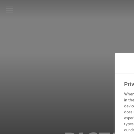
LURPAK®:
INICIO
RECETAS
HABILIDADES,
TRUCOS Y
CONSEJOS DE
COCINA
Pri
When 
HABILIDADES,
in th
TRUCOS Y
devic
CONSEJOS
PARA
does 
HORNEAR
exper
types
our d
HABILIDADES,