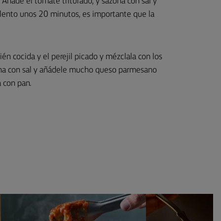
. Añade el tomate triturado, y sazona con sal y
 lento unos 20 minutos, es importante que la
ién cocida y el perejil picado y mézclala con los
zona con sal y añádele mucho queso parmesano
a con pan.