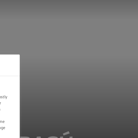
ostly
r
n
ome
nge