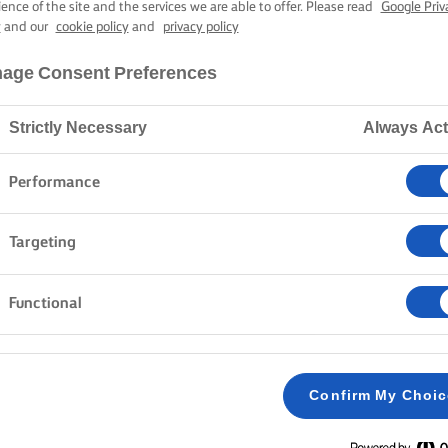
PAPPARDELLE 
ience of the site and the services we are able to offer. Please read
Google Priv
y
and our
cookie policy
and
privacy policy
age Consent Preferences
40 min tiempo de cocción
Strictly Necessary
Always Act
Inicio
Recetas
PASTA PAPPARDELLE AL RAGÚ
Performance
Targeting
Functional
MÉTODO
Mezcla la harina y ponla en un recipiente gra
1
sobre la mesa. Dale forma de volcán y cava un
Confirm My Choi
en el centro. Pon los huevos y el aceite en el c
Mezcla con las manos haciendo pequeños