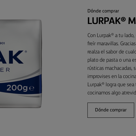
Dónde comprar
LURPAK® M
Con Lurpak® a tu lado
freír maravillas. Graci
realza el sabor de cua
plato de pasta o una e
rústicas machacadas, 
improvises en la cocin
Lurpak® logra que sea 
cocinamos algo atrevid
Dónde comprar