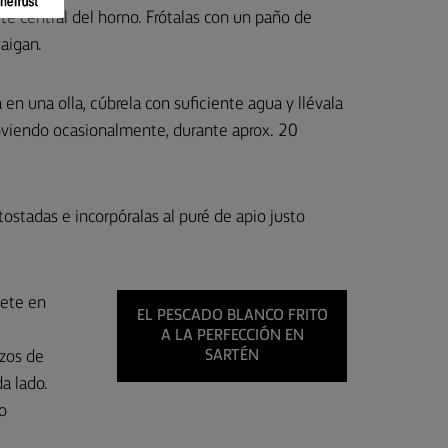
te central del horno. Frótalas con un paño de
caigan.
 en una olla, cúbrela con suficiente agua y llévala
emoviendo ocasionalmente, durante aprox. 20
 tostadas e incorpóralas al puré de apio justo
ilete en
EL PESCADO BLANCO FRITO
A LA PERFECCIÓN EN
ozos de
SARTÉN
a lado.
o