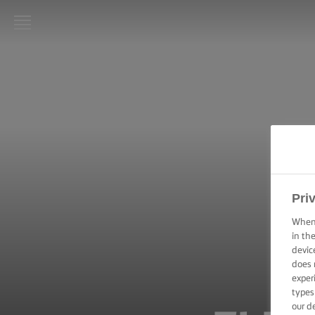
LURPAK®:
INICIO
RECETAS
HABILIDADES,
TRUCOS Y
CONSEJOS DE
COCINA
Pri
When 
HABILIDADES,
in th
TRUCOS Y
CONSEJOS
devic
PARA
does 
HORNEAR
exper
types
our d
HABILIDADES,