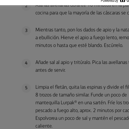
Asa las avellanas durante 10 minutos en la par
2
cocina para que la mayoría de las cáscaras se 
Mientras tanto, pon los dados de apio y la nata
3
a ebullición. Hierve el apio a fuego lento, r
minutos o hasta que esté blando. Escúrrelo.
Añade sal al apio y tritúralo. Pica las avellanas
4
antes de servir.
Limpia el fletán, quita las espinas y divide el f
5
8 trozos de tamaño similar. Funde un poco de
mantequilla Lurpak® en una sartén. Fríe los tr
pescado a fuego alto, aprox. 2 minutos por cad
Espolvorea un poco de sal y mantén el pescad
caliente.