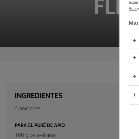
FLET
exper
CONSEJOS Y
TRUCOS PARA
Polic
UNTAR
Man
OCASIÓN
PRODUCTOS
ACERCA DE
NOSOTROS
CONTACTO
INGREDIENTES
4 porciones
España
PARA EL PURÉ DE APIO
100 g de avellanas