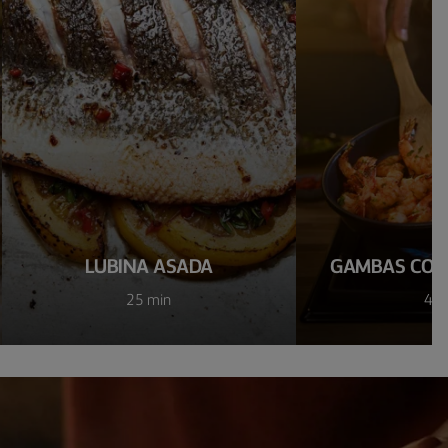
LUBINA ASADA
GAMBAS CON 
25 min
4 m