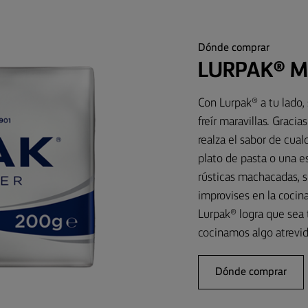
Dónde comprar
LURPAK® M
Con Lurpak® a tu lado
freír maravillas. Graci
realza el sabor de cua
plato de pasta o una e
rústicas machacadas, 
improvises en la cocin
Lurpak® logra que sea 
cocinamos algo atrevid
Dónde comprar