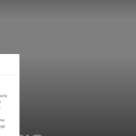
ostly
r
n
ome
nge