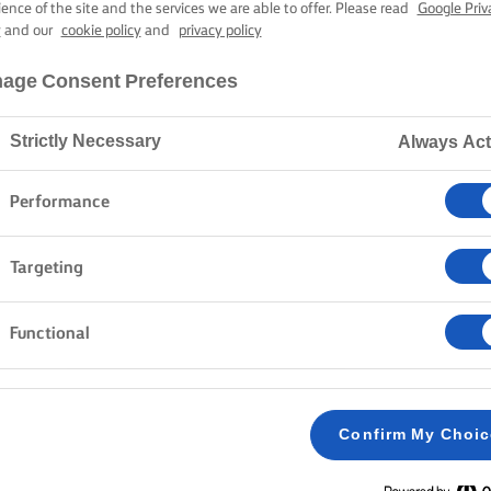
ÁN FRITO CON
ience of the site and the services we are able to offer. Please read
Google Priv
y
and our
cookie policy
and
privacy policy
age Consent Preferences
45 min tiempo de cocción
Strictly Necessary
Always Act
Inicio
Recetas
FLETÁN CON APIO
Performance
Targeting
Functional
MÉTODO
PURÉ DE APIO:
Confirm My Choi
Precalienta el horno a 200 °C (180 °C con conv
1