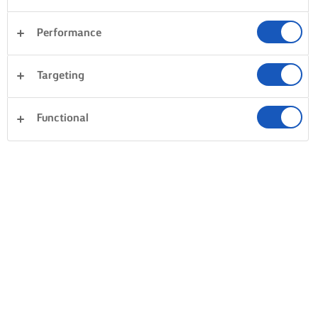
ΠΩΣ ΝΑ ΑΠΟΓΕΙΩΣΕΤΕ ΤΗΝ ΥΦΗ ΤΟΥ
Performance
ΦΥΛΛΟΥ
Targeting
ΠΕΡΑΣΜΑ ΜΕ ΒΟΥΤΥΡΟ
ΔΩΣΤΕ ΤΡΑΓΑΝΗ ΥΦΗ
Το καλύτερο φύλλο κρούστας
Για έξτρα τραγανή υφή
Functional
είναι τραγανό και χρυσαφένιο.
προσθέστε μια μικρή δόση
Πιάστε ένα πινέλο
γαρνιτούρας. Για γλυκιά ζύμ
ζαχαροπλαστικής και λιωμένο
γιατί να μην πασπαλίζετε 
βούτυρο. Κάθε φύλλο θα
ζάχαρη ανάμεσα στα στρώ
απορροφήσει περίπου 1 κ.σ.
ή από πάνω; Για αλμυρά,
λιωμένο βούτυρο.
δοκιμάστε να χρησιμοποιή
Χρησιμοποιήστε 4-5 φύλλα για
σπόρους ή μπαχαρικά όπω
μια στρώση. Μόλις
σουσάμι και νιγέλα.
βουτυρωθεί, καλύψτε με μια
υγρή πετσέτα κουζίνας για να