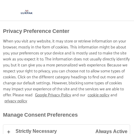
Privacy Preference Center
ΝΤΕΛΙΚΑΤΕΣ
When you visit any website, it may store or retrieve information on your
ΣΦΟΛΙΑΤΕΣ
browser, mostly in the form of cookies. This information might be about
you, your preferences or your device and is mostly used to make the site
work as you expect it to. The information does not usually directly identify
Αλείφετε, σκεπάζετε και πασπαλίζετε το φύλλο κρούστας
you, but it can give you a more personalized web experience. Because we
respect your right to privacy, you can choose not to allow some types of
τελείως, χρησιμοποιώντας μια καλή ποσότητα βουτύρου.
cookies. Click on the different category headings to find out more and
change our default settings. However, blocking some types of cookies
may impact your experience of the site and the services we are able to
offer. Please read
Google Privacy Policy
and our
cookie policy
and
privacy policy
Home
Ψήσιμο - Δεξιότητες, συμβουλές και μυστικά
Ζύμη
Πώς να απ
Manage Consent Preferences
Strictly Necessary
Always Active