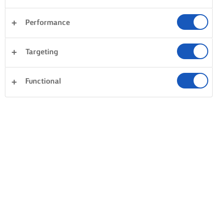
Performance
ΠΩΣ ΝΑ ΓΕΜΙΣΕΤΕ ΤΗ ΖΥΜΗ “ΣΟΥ”
Targeting
Η ΤΑΧΥΤΗΤΑ ΕΙΝΑΙ ΤΟ ΚΛΕΙΔΙ
ΤΕΛΕΙΟ ΓΕΜΙΣΜΑ
Μόλις τα προφιτερόλ σας είναι
Πάρτε ένα κορνέ με απλή 
Functional
έτοιμα, μην καθυστερείτε και
Στη συνέχεια, χρησιμοποιή
μεταφέρετέ τα κατευθείαν σε
τη μύτη για να κάνετε μια
μια σχάρα. Πιάστε ένα καλαμάκι
τρύπα για τη γέμιση στο κ
για σουβλάκι ή ένα κοφτερό
μέρος των σου. Πιέστε τη
μαχαίρι και τρυπήστε για να
γέμιση κρέμας της επιλογή
αφήσετε τον ατμό και την
σας. Μάγειρες, μοιραστείτε
υγρασία να φύγουν - αυτό
απολαύστε!
στεγνώνει τα σου και
εξασφαλίζει ένα όμορφο κοίλο
κέντρο. Στη συνέχεια, αφήστε