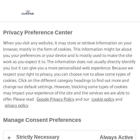
Privacy Preference Center
ΓΕΜΙΣΗ ΖΥΜΗΣ ΓΙΑ
When you visit any website, it may store or retrieve information on your
ΣΟΥ
browser, mostly in the form of cookies. This information might be about
you, your preferences or your device and is mostly used to make the site
work as you expect it to. The information does not usually directly identify
Τελειοποιήστε την τεχνική σας για να γεμίσετε
you, but it can give you a more personalized web experience. Because we
respect your right to privacy, you can choose not to allow some types of
προφιτερόλ ή εκλέρ με κρέμα ζαχαροπλαστικής ή παγωτό
cookies. Click on the different category headings to find out more and
και φτιάξτε ένα λαχταριστό θαύμα σήμερα.
change our default settings. However, blocking some types of cookies
may impact your experience of the site and the services we are able to
offer. Please read
Google Privacy Policy
and our
cookie policy
and
privacy policy
Manage Consent Preferences
Home
Ψήσιμο - Δεξιότητες, συμβουλές και μυστικά
Ζύμη
Πώς να γεμ
Strictly Necessary
Always Active