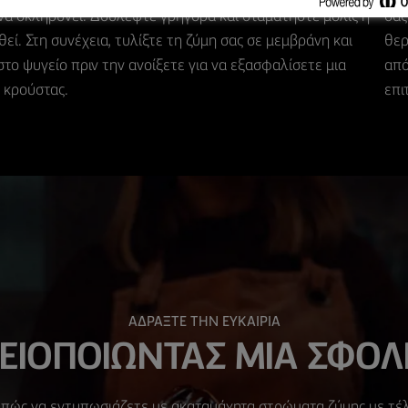
να σκληρύνει. Δουλέψτε γρήγορα και σταματήστε μόλις η
σας
εί. Στη συνέχεια, τυλίξτε τη ζύμη σας σε μεμβράνη και
θερ
το ψυγείο πριν την ανοίξετε για να εξασφαλίσετε μια
από
 κρούστας.
επι
ΑΔΡΑΞΤΕ ΤΗΝ ΕΥΚΑΙΡΙΑ
ΕΙΟΠΟΙΩΝΤΑΣ ΜΙΑ ΣΦΟΛ
πώς να εντυπωσιάζετε με ακαταμάχητα στρώματα ζύμης με τέλ