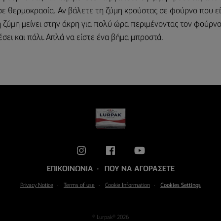
σε θερμοκρασία. Αν βάλετε τη ζύμη κρούστας σε φούρνο που εί
η ζύμη μείνει στην άκρη για πολύ ώρα περιμένοντας τον φούρνο
σει και πάλι. Απλά να είστε ένα βήμα μπροστά.
ΕΠΙΚΟΙΝΩΝΊΑ
ΠΟΎ ΝΑ ΑΓΟΡΆΣΕΤΕ
Privacy Notice
Terms of use
Cookie Information
Cookies Settings
© Lurpak® 2026