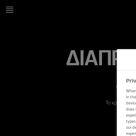
LURPAK®
ΑΡΧΙΚΗ
ΔΙΑΠΡ
ΣΥΝΤΑΓΕΣ
ΜΑΓΕΙΡΙΚΕΣ
ΔΕΞΙΟΤΗΤΕΣ,
Ζ
ΣΥΜΒΟΥΛΕΣ
Pri
ΚΑΙ
ΜΥΣΤΙΚΑ
When 
in th
Το κρύο βούτυρ
ΨΗΣΙΜΟ -
devic
ΔΕΞΙΟΤΗΤΕΣ,
does 
ΣΥΜΒΟΥΛΕΣ
exper
ΚΑΙ
types
ΜΥΣΤΙΚΑ
our d
exper