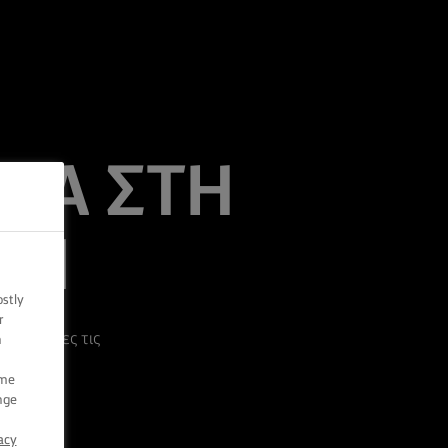
ΝΑ ΣΤΗ
ΚΗ
ostly
r
μη για όλες τις
n
ome
nge
acy