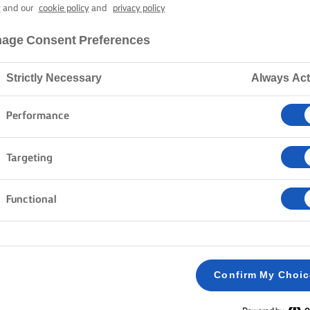
y
and our
cookie policy
and
privacy policy
age Consent Preferences
Strictly Necessary
Always Act
μο - Δεξιότητες, συμβουλές και μυστικά
Ζύμη
Συμβουλές για την καλύτερη
Performance
Targeting
ΕΣ ΓΙΑ ΤΗΝ ΚΑΛΥΤΕΡΗ ΖΥΜΗ 
Functional
ΣΕΡΑ
ΠΡ
 και το αλεύρι με τα χέρια σας σε ένα μπολ και στη
Βεβ
στε το σε έναν πάγκο όταν αρχίσει να ομογενοποιείται. Δεν
θερ
Confirm My Choi
αταπονείτε τη ζύμη. Τυλίξτε και χειριστείτε τη ζύμη
κρο
τερο μπορείτε, καθώς αν τη δουλέψετε υπερβολικά ή αν τη
Εάν