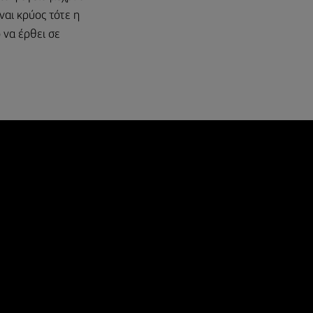
ναι κρύος τότε η
 να έρθει σε