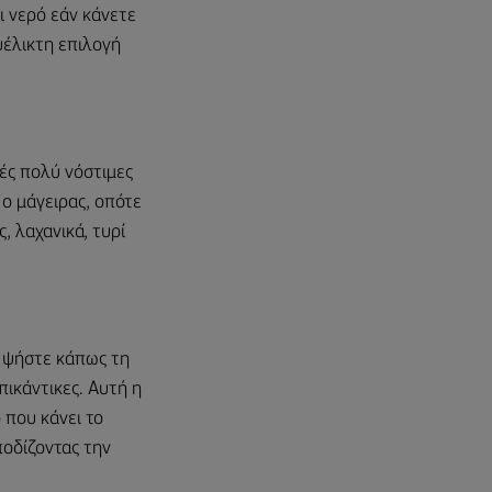
ι νερό εάν κάνετε
ευέλικτη επιλογή
ές πολύ νόστιμες
ε ο μάγειρας, οπότε
ς, λαχανικά, τυρί
: ψήστε κάπως τη
πικάντικες. Αυτή η
 που κάνει το
ποδίζοντας την