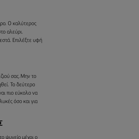
υρο. Ο καλύτερος
στο αλεύρι.
ζεστά. Επιλέξτε υφή
ζιού σας. Μην το
θεί. Το δεύτερο
ναι πιο εύκολο να
λυκές όσο και για
Σ
ο ψυγείο μέχρι ο