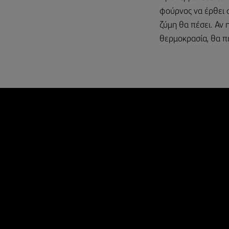
φούρνος να έρθει 
ζύμη θα πέσει. Αν 
θερμοκρασία, θα πέ