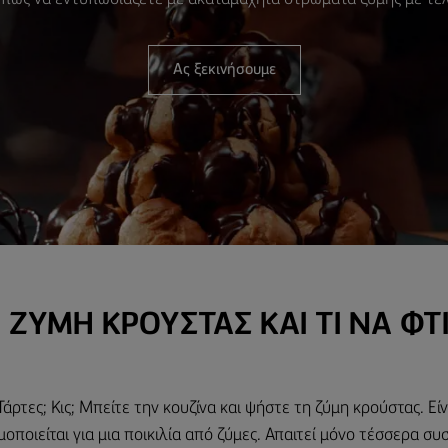
Ας ξεκινήσουμε
 Η ΖΥΜΗ ΚΡΟΥΣΤΑΣ ΚΑΙ ΤΙ ΝΑ ΦΤ
Τάρτες; Κις; Μπείτε την κουζίνα και ψήστε τη ζύμη κρούστας. Εί
οποιείται για μια ποικιλία από ζύμες. Απαιτεί μόνο τέσσερα συσ