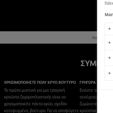
ΕΠΑΛΕΙΨΗ -
Polic
ΔΕΞΙΟΤΗΤΕΣ,
ΣΥΜΒΟΥΛΕΣ
Man
ΚΑΙ
ΜΥΣΤΙΚΑ
ΠΕΡΊΣΤΑΣΗ
(PERÍSTASI)
Home
Ψήσι
ΠΡΟΪΟΝΤΑ
ΣΥΜΒΟΥΛ
ΠΟΙΟΙ
ΕΙΜΑΣΤΕ
ΧΡΗΣΙΜΟΠΟΙΗΣΤΕ ΠΟΛΥ ΚΡΥΟ ΒΟΥΤΥΡΟ
ΓΡΗΓΟΡΑ ΚΑΙ ΔΡΟ
ΕΠΙΚΟΙΝΩΝΙΑ
Το πρώτο μυστικό για μια τραγανή
Ενώστε το βούτυρο
κρούστα ζαχαροπλαστικής είναι να
συνέχεια μετακινή
χρησιμοποιείτε πάντα κρύο, σχεδόν
ζυμώνετε και δεν κ
Cyprus
(Greek)
κατεψυγμένο, βούτυρο. Για να αποφύγετε
κρούστας όσο λιγό