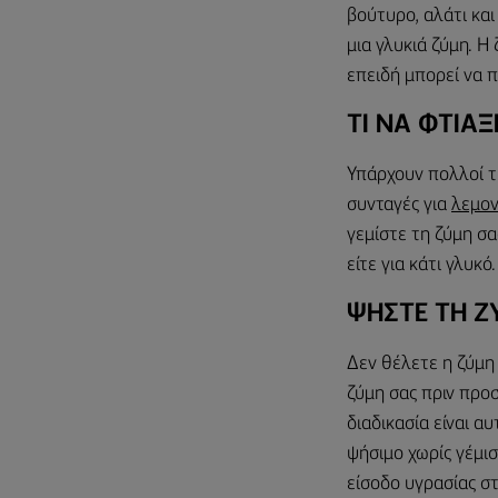
βούτυρο, αλάτι και
μια γλυκιά ζύμη. Η
επειδή μπορεί να π
ΤΙ ΝΑ ΦΤΙΑ
Υπάρχουν πολλοί τ
συνταγές για
λεμον
γεμίστε τη ζύμη σας
είτε για κάτι γλυκό.
ΨΗΣΤΕ ΤΗ Ζ
Δεν θέλετε η ζύμη 
ζύμη σας πριν προσ
διαδικασία είναι α
ψήσιμο χωρίς γέμισ
είσοδο υγρασίας στ