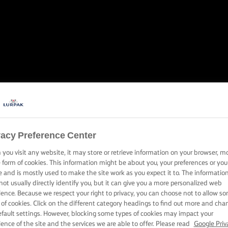
ΕΨΤΕ ΥΠΕΡΗΦΑ
ΑΧΑΡΟΠΛΑΣΤΙ
vacy Preference Center
you visit any website, it may store or retrieve information on your browser, m
e form of cookies. This information might be about you, your preferences or you
ο και ένα ψυγείο είναι τα κλειδιά για μια τέλεια και νόστιμη ζύ
e and is mostly used to make the site work as you expect it to. The informatio
not usually directly identify you, but it can give you a more personalized web
βραβευμένες πίτες και ζύμες που τους ξετρελαίνουν όλους.
ience. Because we respect your right to privacy, you can choose not to allow s
 of cookies. Click on the different category headings to find out more and cha
efault settings. However, blocking some types of cookies may impact your
ience of the site and the services we are able to offer. Please read
Google Priv