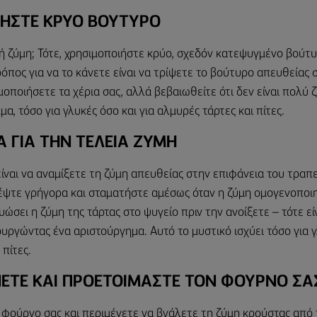
ΗΣΤΕ ΚΡΥΟ ΒΟΥΤΥΡΟ
ή ζύμη; Τότε, χρησιμοποιήστε κρύο, σχεδόν κατεψυγμένο βούτ
όπος για να το κάνετε είναι να τρίψετε το βούτυρο απευθείας 
οποιήσετε τα χέρια σας, αλλά βεβαιωθείτε ότι δεν είναι πολύ 
μα, τόσο για γλυκές όσο και για αλμυρές τάρτες και πίτες.
Α ΓΙΑ ΤΗΝ ΤΕΛΕΙΑ ΖΥΜΗ
ίναι να αναμίξετε τη ζύμη απευθείας στην επιφάνεια του τραπε
ψτε γρήγορα και σταματήστε αμέσως όταν η ζύμη ομογενοποιη
ρυώσει η ζύμη της τάρτας στο ψυγείο πριν την ανοίξετε – τότε εί
ουργώντας ένα αριστούργημα. Αυτό το μυστικό ισχύει τόσο για γ
 πίτες.
ΤΕ ΚΑΙ ΠΡΟΕΤΟΙΜΑΣΤΕ ΤΟΝ ΦΟΥΡΝΟ ΣΑ
φούρνο σας και περιμένετε να βγάλετε τη ζύμη κρούστας από τ