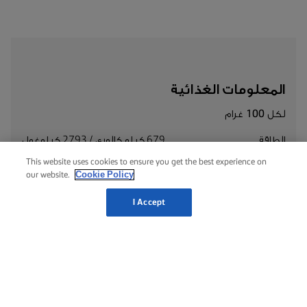
المعلومات الغذائية
لكل 100 غرام
الطاقة
679 كيلو كالوري / 2793 كيلوغول
This website uses cookies to ensure you get the best experience on
الدهون الكلية
75غرام
Cookie Policy
our website.
الدهون المشبعة
35غرام
I Accept
صوديوم
360 ملليغرام
بوتاسيوم
15 ملليغرام
الكربوهيدرات الكلية
0٫6غرام