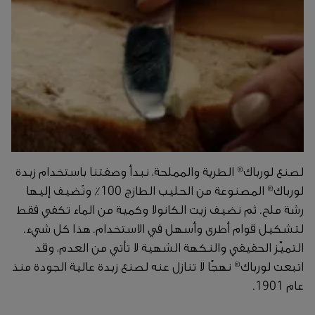
لصنع لورباك® الطرية والمملحة، نبدأ وصفتنا باستخدام زبدة
لورباك® المصنوعة من الحليب الطازج 100٪ ونُضيف إليها
رشة ملح. ثم نضيف زيت الكانولا وكمية من الماء تكفي فقط
لتشكيل قوام أطرى وأسهل في الاستخدام. هذا كل شيء.
التميّز الحقيقي والنكهة الشهية لا تأتي من العدم، وقد
اتبعت لورباك® نهجًا لا تنازل عنه لصنع زبدة عالية الجودة منذ
عام 1901.