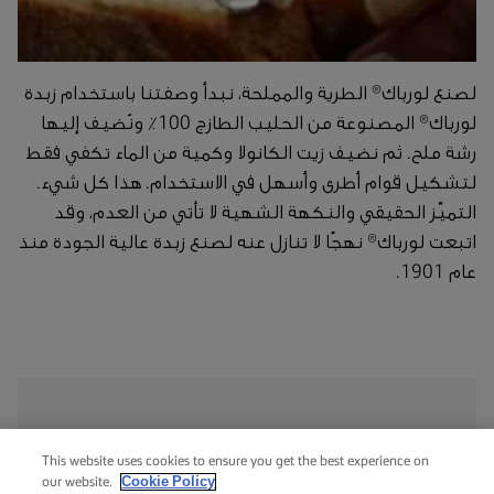
لصنع لورباك® الطرية والمملحة، نبدأ وصفتنا باستخدام زبدة
لورباك® المصنوعة من الحليب الطازج 100٪ ونُضيف إليها
رشة ملح. ثم نضيف زيت الكانولا وكمية من الماء تكفي فقط
لتشكيل قوام أطرى وأسهل في الاستخدام. هذا كل شيء.
التميّز الحقيقي والنكهة الشهية لا تأتي من العدم، وقد
اتبعت لورباك® نهجًا لا تنازل عنه لصنع زبدة عالية الجودة منذ
عام 1901.
المعلومات الغذائية
This website uses cookies to ensure you get the best experience on
Cookie Policy
our website.