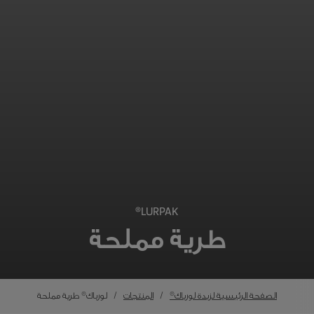
LURPAK®
طرية مملحة
الصفحة الرئيسية لزبدة لورباك®
المنتجات
لورباك® طرية مملحة