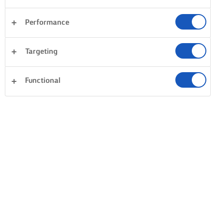
OREZ ȘI MAI DELICIOS, CU UNT
Performance
ÎNVĂLUIȚI OREZUL ÎN UNT
APOI, ADĂUGAȚI
Targeting
CONDIMENTELE
Sotarea orezului în unt înainte
Numai după ce fiecare bob
de a adăuga apa scoate la
Functional
acoperit cu unt topit delici
suprafață cea mai profundă
trebuie să adăugați apa și 
savoare. Topiți câteva linguri de
vârf de sare. Aduceți orezul 
unt într-o cratiță, la foc mediu.
punctul de fierbere înainte
Adăugați orezul și amestecați
adăuga șofran, turmeric sa
pentru a-l învălui în unt topit.
orice alt condiment prefera
pentru a-i da și o culoare
atractivă. Folosiți câteva fi
șofran sau jumătate de ling
de turmeric la fiecare ceaș
orez.