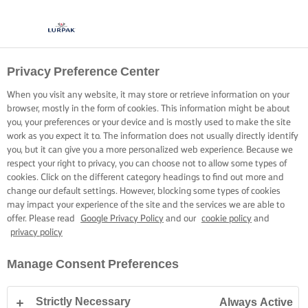
Privacy Preference Center
OREZ ȘI MAI DELICIOS,
When you visit any website, it may store or retrieve information on your
CU UNT
browser, mostly in the form of cookies. This information might be about
you, your preferences or your device and is mostly used to make the site
work as you expect it to. The information does not usually directly identify
O cantitate generoasă de unt care să acopere delicat bobul
you, but it can give you a more personalized web experience. Because we
respect your right to privacy, you can choose not to allow some types of
de orez creează cea mai bună bază pentru preparat.
cookies. Click on the different category headings to find out more and
change our default settings. However, blocking some types of cookies
may impact your experience of the site and the services we are able to
offer. Please read
Google Privacy Policy
and our
cookie policy
and
privacy policy
Pagina de pornire
Arta gătitului, sfaturi și trucuri
Orez
Orez și mai deli
Manage Consent Preferences
Strictly Necessary
Always Active