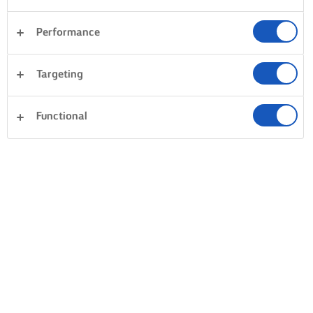
Performance
SFATURI PENTRU CEL MAI BUN ALUAT
FRAGED
Targeting
UTILIZAȚI UNT FOARTE RECE
RAPID ȘI RECE
Functional
Primul truc pentru o crustă de aluat
Amestecați untul ș
crocantă este să utilizați întotdeauna unt
mâinile, iar când 
rece, aproape înghețat. Pentru a preveni
lege, transferați-l
manevrarea îndelungată și pentru a
frământați și nu a
obține rapid bucățele mici de unt,
exces. Întindeți-l 
trebuie doar să luați o răzătoare și să
puțin, deoarece f
răzuiți cu atenție untul peste făină.
încălzirea pot ave
dur. Bucătari, reți
rapid și să vă opri
legat. Apoi, înveliț