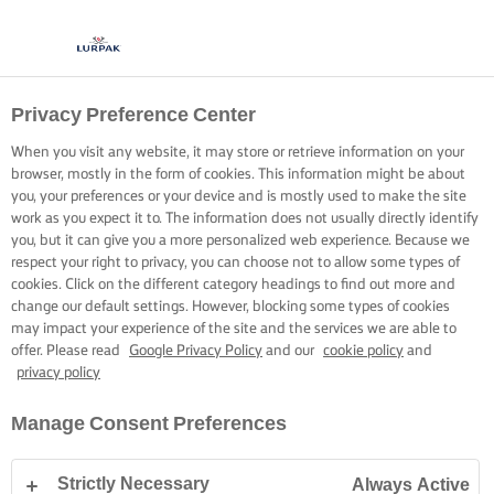
Privacy Preference Center
STĂPÂNIȚI CU MÂNDRIE
When you visit any website, it may store or retrieve information on your
ARTA PATISERIEI
browser, mostly in the form of cookies. This information might be about
you, your preferences or your device and is mostly used to make the site
work as you expect it to. The information does not usually directly identify
Untul rece și un frigider care răcește bine sunt secretul unui
you, but it can give you a more personalized web experience. Because we
respect your right to privacy, you can choose not to allow some types of
aluat de patiserie delicios pentru toate plăcintele demne
cookies. Click on the different category headings to find out more and
de podium și pentru cruste care vor plăcea tuturor.
change our default settings. However, blocking some types of cookies
may impact your experience of the site and the services we are able to
offer. Please read
Google Privacy Policy
and our
cookie policy
and
privacy policy
Manage Consent Preferences
Pagina de pornire
Arta cofetăriei și a patiseriei, sfaturi și trucuri
Patiserie
Strictly Necessary
Always Active