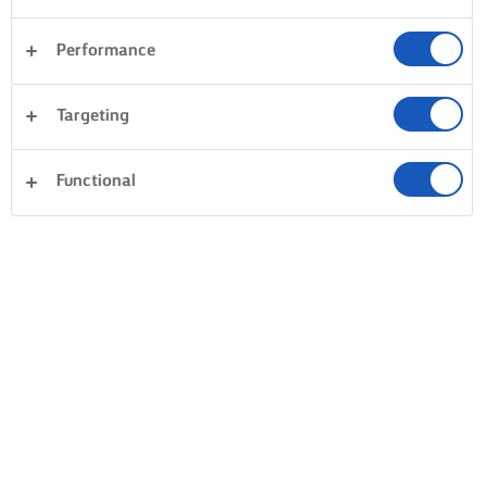
JAK SZPRYCOWAĆ CIASTO PTYSIOWE
Performance
KLUCZOWA JEST SZYBKOŚĆ
IDEALNIE NASZPRYCOWAN
Targeting
Gdy tylko ciastka będą gotowe,
Wybierz woreczek do
nie zwlekaj i przenieś je prosto
szprycowania ze zwykłą
Functional
na druciane raszki. Użyj
końcówką. Następnie
szpikulca lub ostrego noża i
końcówką zrób otwór w dol
nakłuj dziurkę, aby para wodna i
części ciastka. Wciśnij wyb
wilgoć mogły się wydostać. To
przez siebie nadzienie
pomoże wysuszyć ciastko z
kremowe. Gotuj, dziel się i
zewnątrz i zapewni piękny,
korzystaj!
pusty środek. Następnie
pozostaw je do całkowitego
ostygnięcia, zanim przystąpisz
do szprycowania.