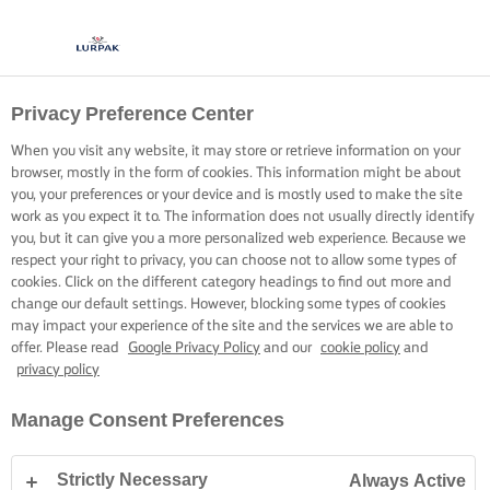
Privacy Preference Center
SZPRYCOWANIE
When you visit any website, it may store or retrieve information on your
CIASTA PTYSIOWEGO
browser, mostly in the form of cookies. This information might be about
you, your preferences or your device and is mostly used to make the site
work as you expect it to. The information does not usually directly identify
Doskonal technikę szprycowania profiteroli lub eklerów
you, but it can give you a more personalized web experience. Because we
respect your right to privacy, you can choose not to allow some types of
kremem do ciast lub lodami i już dziś poszalej z deserami.
cookies. Click on the different category headings to find out more and
change our default settings. However, blocking some types of cookies
may impact your experience of the site and the services we are able to
offer. Please read
Google Privacy Policy
and our
cookie policy
and
privacy policy
Strona główna
Pieczenie – porady i wskazówki
Ciasta
Jak szprycowa
Manage Consent Preferences
Strictly Necessary
Always Active