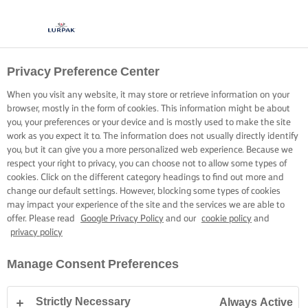
Privacy Preference Center
UN PAN DI SPAGNA
When you visit any website, it may store or retrieve information on your
SEMPRE SOFFICE
browser, mostly in the form of cookies. This information might be about
you, your preferences or your device and is mostly used to make the site
work as you expect it to. The information does not usually directly identify
3 consigli per ottenere una torta sempre alta e soffice
you, but it can give you a more personalized web experience. Because we
respect your right to privacy, you can choose not to allow some types of
cookies. Click on the different category headings to find out more and
change our default settings. However, blocking some types of cookies
may impact your experience of the site and the services we are able to
offer. Please read
Google Privacy Policy
and our
cookie policy
and
privacy policy
Home
Torte e dolci – suggerimenti e consigli
Pan di spagna
3 semplic
Manage Consent Preferences
Strictly Necessary
Always Active