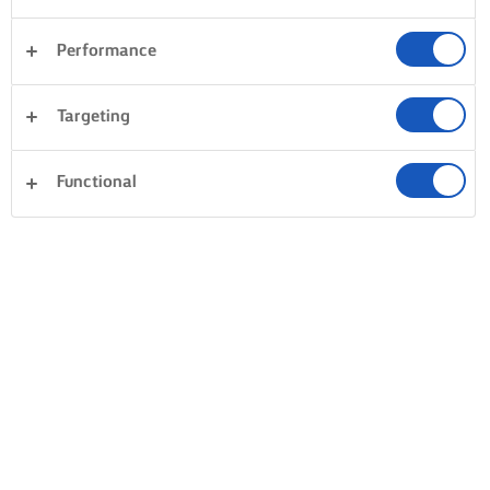
CONSIGLI PER I PIATTI ONE-POT A
BASE DI RISO
Performance
METTI IL RISO IN AMMOLLO
ROSOLA LA CARNE
Targeting
SAPORE
Per un piatto profumato e gustoso, vuoi
Se intendi aggiun
massimizzare il suo aroma. Un modo per
Functional
massimizzane il s
farlo, è mettere il riso in ammollo in
utilizzando il bur
acqua fredda. Utilizza acqua sufficiente a
agnello o pollo, pr
coprire il riso basmati o jasmine e lascialo
e gli altri ingredi
in ammollo per 15-30 minuti prima della
sicuramente scelt
cottura. Fai attenzione a non esagerare
Usa della carta cu
con la durata dell’ammollo: il riso deve
manzo, l’agnello o 
ancora essere in grado di assorbire gli
metterli in padella
aromi che aggiungerai in seguito.
prevede l’uso di p
pollo, puoi saltar
cuocere tutto insi