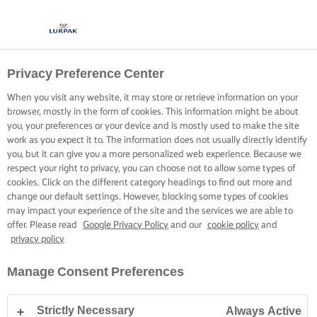
Privacy Preference Center
PIATTI UNICI A BASE DI
When you visit any website, it may store or retrieve information on your
RISO
browser, mostly in the form of cookies. This information might be about
you, your preferences or your device and is mostly used to make the site
work as you expect it to. The information does not usually directly identify
Scopri straordinari piatti one-pot a base di riso, a modo tuo
you, but it can give you a more personalized web experience. Because we
respect your right to privacy, you can choose not to allow some types of
cookies. Click on the different category headings to find out more and
change our default settings. However, blocking some types of cookies
may impact your experience of the site and the services we are able to
offer. Please read
Google Privacy Policy
and our
cookie policy
and
privacy policy
Home
Abilità culinarie, consigli e suggerimenti
Riso
CONSIGLI PER I 
Manage Consent Preferences
Strictly Necessary
Always Active