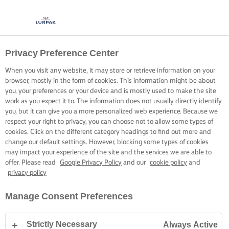
Privacy Preference Center
A TÉSZTAMASSZA
When you visit any website, it may store or retrieve information on your
TÖKÉLETESÍTÉSE
browser, mostly in the form of cookies. This information might be about
you, your preferences or your device and is mostly used to make the site
work as you expect it to. The information does not usually directly identify
A titok a dagasztásban rejlik
you, but it can give you a more personalized web experience. Because we
respect your right to privacy, you can choose not to allow some types of
cookies. Click on the different category headings to find out more and
change our default settings. However, blocking some types of cookies
may impact your experience of the site and the services we are able to
offer. Please read
Google Privacy Policy
and our
cookie policy
and
privacy policy
Kezdőlap
Főzési praktikák, tippek és trükkök
Tészta
Így készíts tökél
Manage Consent Preferences
Strictly Necessary
Always Active