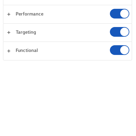
ÍGY KÉSZÍTS TÖKÉLETES
TÉSZTAMASSZÁT
Performance
KÖNNYED DAGASZTÁS ÉS GYÚRÁS
Targeting
A sima, fényes tésztamassza időt igényel. Törjük fel a
tojásokat, és apránként kavarjuk bele a masszába. Ha úgy
Functional
egyszerűbb, kezdheted villával is. Ha elkezd összeállni a
massza formája, jöhet a gyúrás. Nyújtsuk ki, húzzuk szét,
nyomogassuk össze, ütögessük meg. A célunk, hogy a
massza tömör legyen, de ne kemény. Ha a tésztát simának
és selymesnek találjuk, azaz már nem durva és lisztes,
akkor befejezhetjük a gyúrást. Ezután 30 percig
pihentessük az asztalon. Ha meleg napunk van, fóliába
csomagolva tegyük be a hűtőbe. Csak akkor nyújtsuk ki a
tésztát, ha eleget pihent.