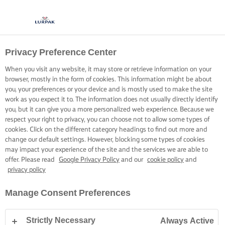
Privacy Preference Center
LOCSOLJUK MEG
When you visit any website, it may store or retrieve information on your
VAJJAL
browser, mostly in the form of cookies. This information might be about
you, your preferences or your device and is mostly used to make the site
work as you expect it to. The information does not usually directly identify
Kavarjuk össze a rizst és a hozzávalókat egy nagy adag
you, but it can give you a more personalized web experience. Because we
respect your right to privacy, you can choose not to allow some types of
vajjal, hogy igazán ízletes alapot készítsünk a rizsételekhez.
cookies. Click on the different category headings to find out more and
change our default settings. However, blocking some types of cookies
may impact your experience of the site and the services we are able to
offer. Please read
Google Privacy Policy
and our
cookie policy
and
privacy policy
Kezdőlap
Főzési praktikák, tippek és trükkök
Rizs
Egyszerű tippek a r
Manage Consent Preferences
Strictly Necessary
Always Active