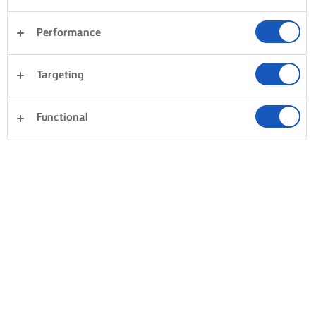
EGYSZERŰ TIPPEK A RIZS ÍZÉNEK
Performance
FOKOZÁSÁHOZ
Targeting
SÜSSÜK KI AZ ÍZEKET
VOND BE A RIZST!
Süssünk mesés ízeket, és
Ha vajban pirítjuk a rizst, az
Functional
hozzuk ki a lehető legjobbat a
kihozhatjuk a telt ízét, ezér
kiválasztott aromákból egy kis
kavarjuk össze a kettőt úgy
vajjal, amelyet egy
hogy az olvasztott vaj min
serpenyőben addig melegítünk,
egyes rizsszemet bevonjon
amíg sisteregni nem kezd.
mielőtt hozzáadnánk a vize
Ezután adjuk hozzá az ízeket.
Ezután adjuk hozzá a vizet,
Válogasd össze a kedvenceidet,
forraljuk fel és pároljuk, am
vagy kísérletezz újakkal! Ha egy
meg nem fő. Ha a megfőtt r
klasszikust szeretnél készíteni,
eleget pihentettük, tálalás 
amely egész biztosan megnyeri
ne felejtsük el egy villával