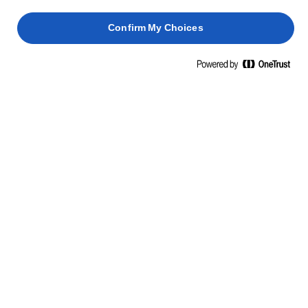
Confirm My Choices
Kezdőlap
Fenntarthatóság
GAZDÁLKODÁS JÖVŐJE
A kiváló minőségű vaj készítésének folyamata a
gazdaságokban kezdődik, és a mi gazdálkodásunk évről
évre egyre fenntarthatóbbá válik.
Van négy kulcsfontosságú terület (a tej minősége és az
élelmiszerbiztonság, az állatjólét, a klíma- és