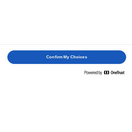
βράζει, αποσύρετε από τη φωτιά. Προσθέστε το
βούτυρο και ανακατέψτε για να σφίξει. Βάλτε το
μείγμα σε ένα καθαρό πιάτο και καλύψτε το με
μεμβράνη.
Γεμίστε τη βάση της τάρτας με την κρέμα και στη
2
συνέχεια στολίστε την επιφάνειά της με μια
Confirm My Choices
ποικιλία μούρων
Ζεστάνετε τη μαρμελάδα και απλώστε προσεκτικά
3
πάνω από τα φρούτα χρησιμοποιώντας ένα πινέλο
ζαχαροπλαστικής. Καταναλώνεται καλύτερα την
ίδια ημέρα.