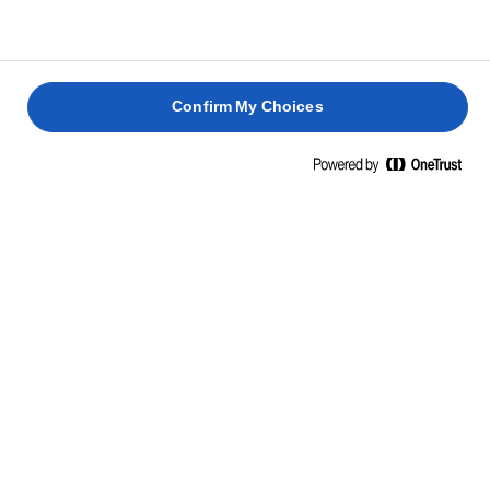
Τώρα πασπαλίστε με αμύγδαλα και κομματάκια
5
σοκολάτας.
Confirm My Choices
Ψήστε 12 με 15 λεπτά ή μέχρι η ζύμη να πάρει ένα
6
χρυσοκάστανο χρώμα. Αφήστε τα μπισκότα να
κρυώσουν πάνω στο χαρτί ψησίματος σε μια σχάρα.
Θα είναι μαλακά μέχρι να κρυώσουν.
Φυλάξτε σε αεροστεγή δοχεία ή δοχεία για
7
μπισκότα.
ΣΧΕΤΙΚΈΣ ΣΥΝΤΑΓΈΣ