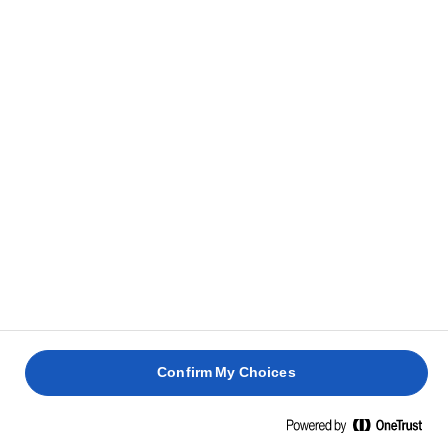
πλευρές. Βγάλτε τις φέτες από το τηγάνι και
αφήστε τες σε ένα πιάτο να κρυώσουν.
ΣΥΜΒΟΥΛΉ
Ποτέ μην προσθέτετε λάδι στο τηγάνι όταν
μαγειρεύετε χαλούμι. Θα πρέπει να μαγειρευτεί σε
στεγνό τηγάνι, σε μέτρια φωτιά. Μην το παραψήσετε
γιατί θα αποκτήσει λαστιχένια υφή.
ΓΙΑ ΝΑ ΦΤΙΆΞΕΤΕ ΤΟ ΣΆΝΤΟΥΙΤΣ:
Απλώστε τις δύο φέτες από το προζύμι με το
1
υπόλοιπο Lurpak® που αλείφεται εύκολα.
Confirm My Choices
Σκορπίστε πάνω από τα φύλλα της ρόκας και από
2
πάνω βάλτε τα ντοματίνια.