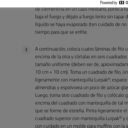
las pasas de Corinto, las pasas sultanas, el jerez
de clementina en un cazo mediano, ponlo a fue
baja el fuego y déjalo a fuego lento sin tapar
líquido se haya evaporado (ten cuidado de no 
tiempo para que se enfríe.
A continuación, coloca cuatro láminas de filo 
3
encima de la otra y córtalas en seis cuadrados
tamaño uniforme (deben ser de, aproximadam
10 cm × 10 cm). Toma un cuadrado de filo, ún
ligeramente con mantequilla Lurpak®, esparce 
almendras y espolvorea un poco de azúcar glas
Luego, toma otro cuadrado de filo y colócalo g
encima del cuadrado con mantequilla de tal 
que se forme de estrella. Pinta ligeramente el
cuadrado superior con mantequilla Lurpak® y 
con cuidado en un molde para muffins con la 