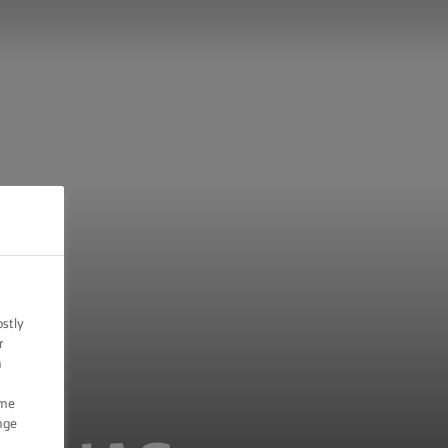
ostly
r
n
ome
nge