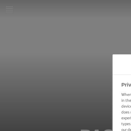
LURPAK®:
INICIO
RECETAS
HABILIDADES,
TRUCOS Y
CONSEJOS DE
COCINA
Pri
HABILIDADES,
When 
TRUCOS Y
in th
CONSEJOS
devic
PARA
does 
HORNEAR
exper
types
HABILIDADES,
our d