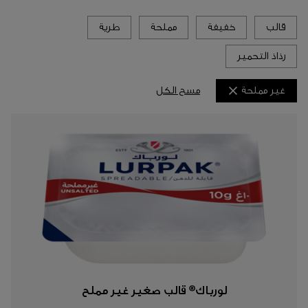
قالب
خفيفة
مملحة
طرية
رذاذ التحمير
مسح الكل
غير مملحة
لورباك® قالب صغير غير مملح