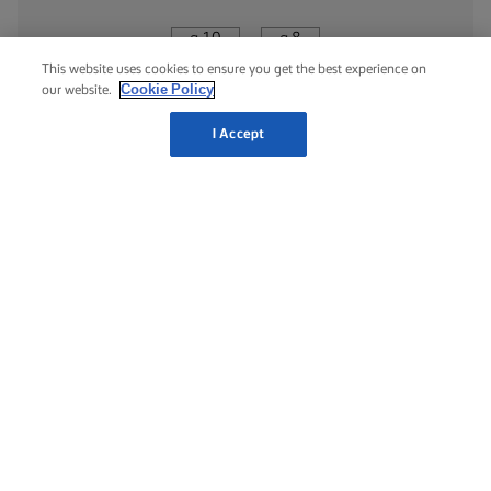
10 g
8 g
This website uses cookies to ensure you get the best experience on
Cookie Policy
our website.
I Accept
لورباك® طرية غير مملحة
500 g
400 g
250 g
200 g