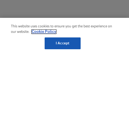
This website uses cookies to ensure you get the best experience on
Cookie Policy
our website.
I Accept
الصفحة الرئيسية لزبدة لورباك®
خفيف(2)
لورباك® زبدة خفيف الجديدة مع 25٪ دهون
أقل
لورباك® خفيف التي تحبها، مصنوعة فقط من 3 مكونات
طبيعية (الزبدة والماء والملح). يمكنك الآن الاستمتاع بطعم
لورباك®اللذيذ واستخدامها بالضبط كأي زبدة أخرى، لكنها