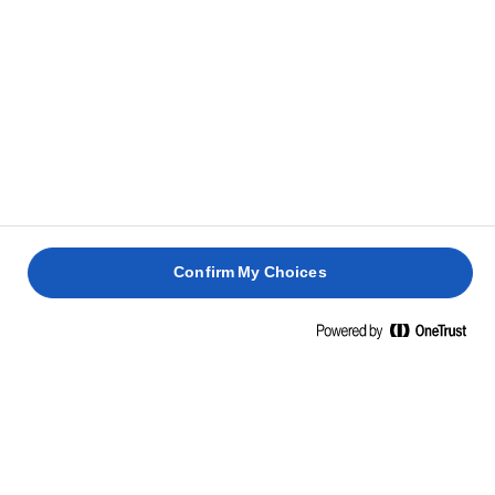
proaspăt și un strop de sare. Dar știm că vă place să
întindeți untul Lurpak® direct din frigider! Prin urmare,
pentru a face acest lucru posibil, adăugăm puțin ulei de
rapiță și apă exact cât trebuie. Asta e tot. Excelența și
gustul savuros nu apar de nicăieri, iar Lurpak® are o
abordare fără compromisuri în ceea ce privește producerea
untului de calitate, încă din 1901.
Confirm My Choices
INFORMAȚII NUTRIȚIONALE
LA 100 G
Energie
679 Kcal / 2793 Kj