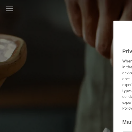
LURPAK®
PAGINA
DE
PORNIRE
Pri
REȚETE
When 
in th
devic
ARTA
does 
GĂTITULUI,
exper
SFATURI ȘI
TRUCURI
types
our d
exper
ARTA
Polic
COFETĂRIEI
ȘI A
PATISERIEI,
Man
SFATURI ȘI
TRUCURI