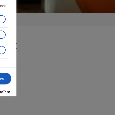
ive
DUSE
ces