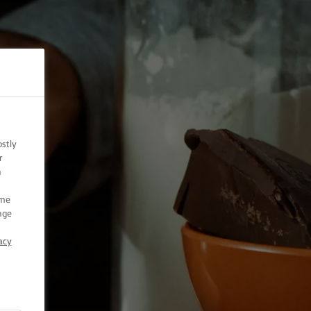
ostly
r
n
ome
nge
acy