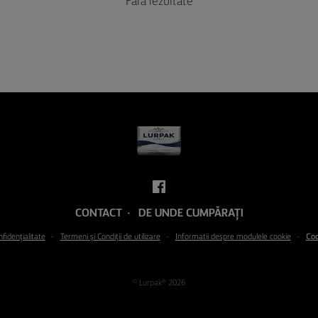
Fără rezultate
CONTACT
DE UNDE CUMPĂRAȚI
nfidențialitate
Termeni şi Condiţii de utilizare
Informatii despre modulele cookie
Coo
© Lurpak® 2026