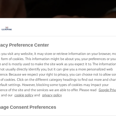
vacy Preference Center
COACEȚI, GĂTIȚI ȘI TARTINAȚI CU LURPAK®
you visit any website, it may store or retrieve information on your browser, m
PRODUSE
e form of cookies. This information might be about you, your preferences or you
e and is mostly used to make the site work as you expect it to. The informatio
not usually directly identify you, but it can give you a more personalized web
ience. Because we respect your right to privacy, you can choose not to allow s
 of cookies. Click on the different category headings to find out more and cha
efault settings. However, blocking some types of cookies may impact your
ience of the site and the services we are able to offer. Please read
Google Priv
y
and our
cookie policy
and
privacy policy
age Consent Preferences