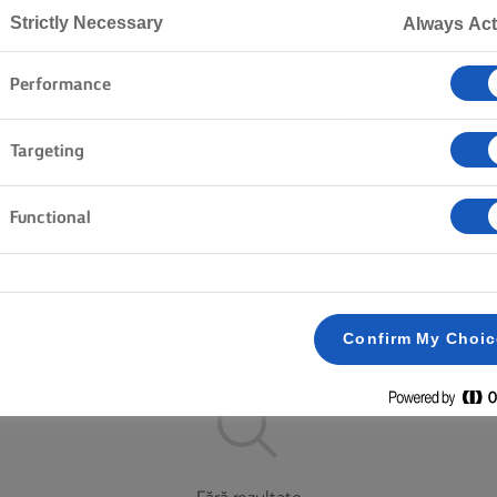
Strictly Necessary
Always Act
Performance
Pagina de pornire
Produse
Targeting
LORAȚI GAMA NOASTRĂ DE PRO
Functional
Unt
Unt tartinabil
Conținut redus de grăsime
Clear all
Sărat
Nesărat
Confirm My Choi