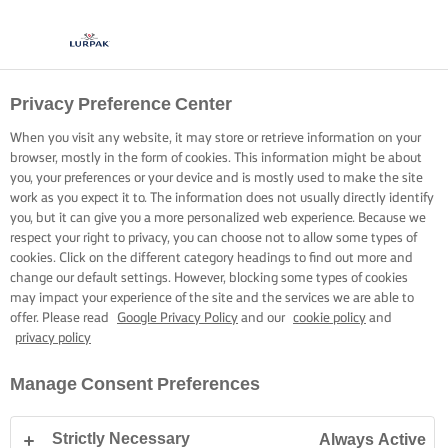
Privacy Preference Center
OBȚINEȚI PIELEA
When you visit any website, it may store or retrieve information on your
PERFECT CROCANTĂ
browser, mostly in the form of cookies. This information might be about
you, your preferences or your device and is mostly used to make the site
work as you expect it to. The information does not usually directly identify
Iată câteva trucuri pentru a stăpâni arta peștelui perfect
you, but it can give you a more personalized web experience. Because we
respect your right to privacy, you can choose not to allow some types of
gătit, cu piele crocantă și savuroasă.
cookies. Click on the different category headings to find out more and
change our default settings. However, blocking some types of cookies
may impact your experience of the site and the services we are able to
offer. Please read
Google Privacy Policy
and our
cookie policy
and
privacy policy
Pagina de pornire
Arta gătitului, sfaturi și trucuri
Pește
Sfaturi simple
Manage Consent Preferences
Strictly Necessary
Always Active