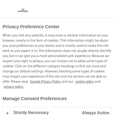
Privacy Preference Center
STROPIȚI CU UNT
When you visit any website, it may store or retrieve information on your
browser, mostly in the form of cookies. This information might be about
Acoperiți orezul și ingredientele cu o cantitate generoasă
you, your preferences or your device and is mostly used to make the site
de unt pentru a crea o bază aromată pentru orice preparat
work as you expect it to. The information does not usually directly identify
you, but it can give you a more personalized web experience. Because we
cu orez.
respect your right to privacy, you can choose not to allow some types of
cookies. Click on the different category headings to find out more and
change our default settings. However, blocking some types of cookies
may impact your experience of the site and the services we are able to
offer. Please read
Google Privacy Policy
and our
cookie policy
and
privacy policy
Pagina de pornire
Arta gătitului, sfaturi și trucuri
Orez
Sfaturi simple 
Manage Consent Preferences
Strictly Necessary
Always Active