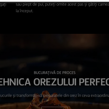
gați
sau piept de pui, puteți omite acest pas și gătiți carn
la început.
BUCURAȚI-VĂ DE PROCES
EHNICA OREZULUI PERFE
ucurile și transformați-vă preparatele din orez în ceva extraordinar