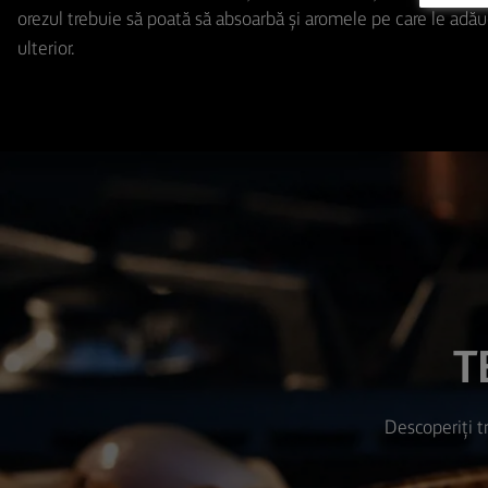
orezul trebuie să poată să absoarbă și aromele pe care le adău
ulterior.
T
Descoperiți tr