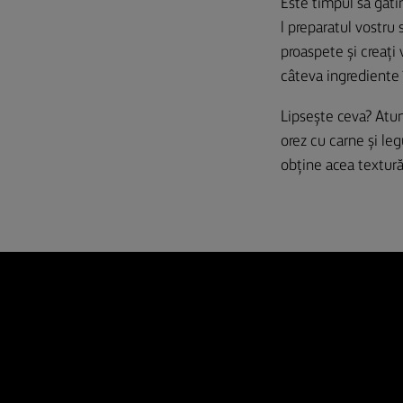
Este timpul să gătim
l preparatul vostru 
proaspete și creați
câteva ingrediente 
Lipsește ceva? Atun
orez cu carne și le
obține acea textură