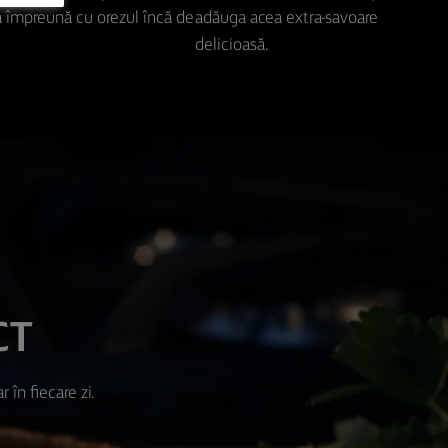
ea împreună cu orezul încă de
adăuga acea extra-savoare
delicioasă.
CT
 în fiecare zi.