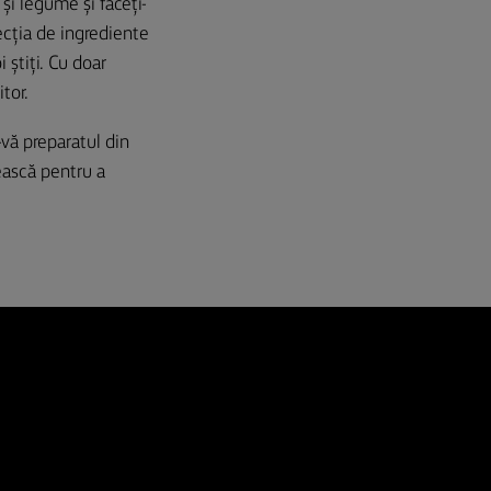
și legume și faceți-
lecția de ingrediente
știți. Cu doar
tor.
-vă preparatul din
ească pentru a