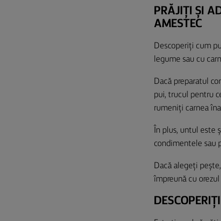
PRĂJIȚI ȘI 
AMESTEC
Descoperiți cum pu
legume sau cu carne
Dacă preparatul con
pui, trucul pentru 
rumeniți carnea îna
În plus, untul este ș
condimentele sau p
Dacă alegeți pește,
împreună cu orezul 
DESCOPERIȚI