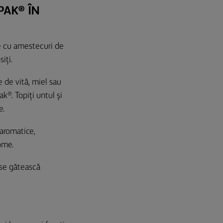
PAK® ÎN
e cu amestecuri de
iți.
 de vită, miel sau
k®. Topiți untul și
e.
e aromatice,
ome.
 se gătească