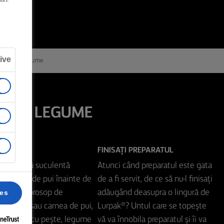
ive
 carne și legume
NE ȘI LEGUME
FINISAȚI PREPARATUL
consistență suculentă
Atunci când preparatul este gata
au carnea de pui înainte de
de a fi servit, de ce să nu-l finisați
losiți un prosop de
adăugând deasupra o lingură de
ces
 de miel sau carnea de pui,
Lurpak®? Untul care se topește
stră este cu pește, legume
vă va înnobila preparatul și îi va