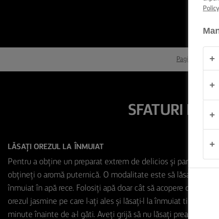
Polic
OCAZIE
Man
PRODUSE
Pagina de porni
DESPRE
NOI
SFATURI PEN
DATE DE
CONTACT
LĂSAȚI OREZUL LA ÎNMUIAT
România
Pentru a obține un preparat extrem de delicios și parfumat, tr
obțineți o aromă puternică. O modalitate este să lăsați orezul 
înmuiat în apă rece. Folosiți apă doar cât să acopere orezul ba
orezul jasmine pe care l-ați ales și lăsați-l la înmuiat timp de 
minute înainte de a-l găti. Aveți grijă să nu lăsați prea mult la 