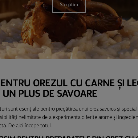
Să gătim
PENTRU OREZUL CU CARNE ȘI L
U UN PLUS DE SAVOARE
turi sunt esențiale pentru pregătirea unui orez savuros și special.
ibilități nelimitate de a experimenta diferite arome și ingredient
tă. De aici începe totul.