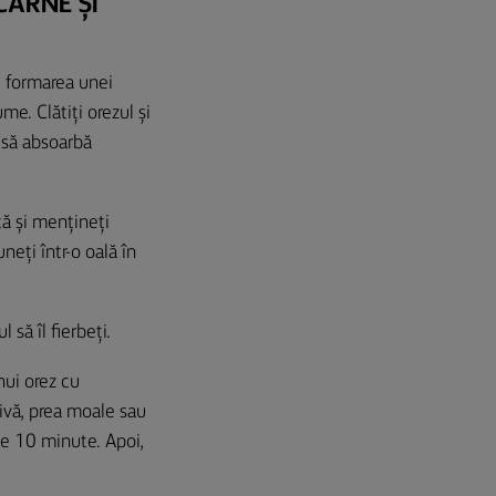
CARNE ȘI
i formarea unei
me. Clătiți orezul și
l să absoarbă
tă și mențineți
neți într-o oală în
să îl fierbeți.
nui orez cu
rivă, prea moale sau
 de 10 minute. Apoi,