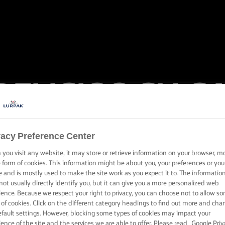
DELICIOS CU CA
LEGUME
vacy Preference Center
you visit any website, it may store or retrieve information on your browser, m
e form of cookies. This information might be about you, your preferences or you
Descoperiți preparate extraordinare din orez cu carne și legume
e and is mostly used to make the site work as you expect it to. The informatio
not usually directly identify you, but it can give you a more personalized web
ience. Because we respect your right to privacy, you can choose not to allow s
 of cookies. Click on the different category headings to find out more and cha
efault settings. However, blocking some types of cookies may impact your
ience of the site and the services we are able to offer. Please read
Google Priv