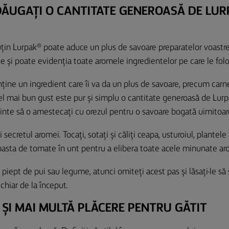
ADĂUGAȚI O CANTITATE GENEROASĂ DE LUR
țin Lurpak® poate aduce un plus de savoare preparatelor voastr
 și poate evidenția toate aromele ingredientelor pe care le folos
ține un ingredient care îi va da un plus de savoare, precum carne
cel mai bun gust este pur și simplu o cantitate generoasă de Lurpa
inte să o amestecați cu orezul pentru o savoare bogată uimitoar
i secretul aromei. Tocați, sotați și căliți ceapa, usturoiul, plantel
asta de tomate în unt pentru a elibera toate acele minunate ar
 piept de pui sau legume, atunci omiteți acest pas și lăsați-le să
chiar de la început.
 ȘI MAI MULTĂ PLĂCERE PENTRU GĂTIT