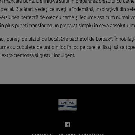
 mâncare bună. Definiți-vă stilul în prepararea orezului cu carne 
special. Bucătari, vedeți ce aveți la îndemână, inspirați-vă din se
 versiunea perfectă de orez cu carne și legume așa cum numai voi 
în plus puteți transforma un preparat simplu în ceva absolut uimi
ci, puneți pe blatul de bucătărie pachetul de Lurpak®. Înnobilați
gume cu cubulețe de unt din loc în loc pe care le lăsați să se top
 extra-cremoasă și gustul indulgent.