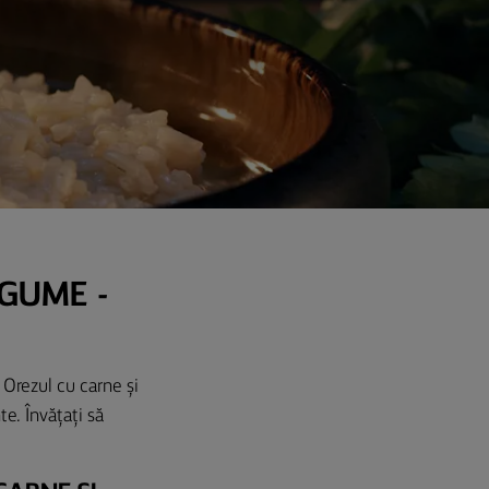
EGUME -
 Orezul cu carne și
e. Învățați să