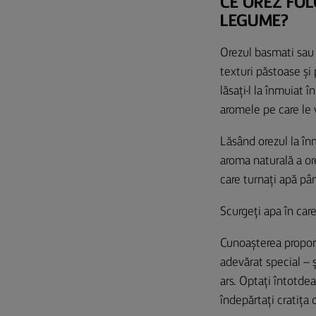
CE OREZ FOL
LEGUME?
Orezul basmati sau 
texturi păstoase și 
lăsați-l la înmuiat
aromele pe care le 
Lăsând orezul la în
aroma naturală a ore
care turnați apă pân
Scurgeți apa în car
Cunoașterea proporți
adevărat special – 
ars. Optați întotdea
îndepărtați cratița 