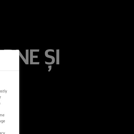
RNE ȘI
ostly
r
n
ome
nge
acy