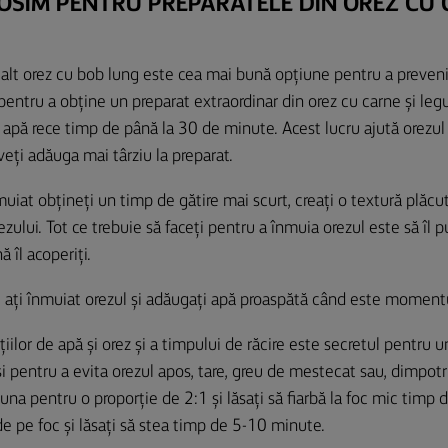
OSIM PENTRU PREPARATELE DIN OREZ CU 
alt orez cu bob lung este cea mai bună opțiune pentru a preven
pentru a obține un preparat extraordinar din orez cu carne și legu
 în apă rece timp de până la 30 de minute. Acest lucru ajută orezu
veți adăuga mai târziu la preparat.
muiat obțineți un timp de gătire mai scurt, creați o textură plăcu
zului. Tot ce trebuie să faceți pentru a înmuia orezul este să îl pu
ă îl acoperiți.
e ați înmuiat orezul și adăugați apă proaspătă când este momentul 
ilor de apă și orez și a timpului de răcire este secretul pentru u
și pentru a evita orezul apos, tare, greu de mestecat sau, dimpot
una pentru o proporție de 2:1 și lăsați să fiarbă la foc mic timp
de pe foc și lăsați să stea timp de 5-10 minute.