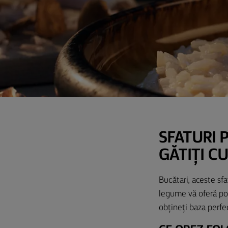
SFATURI 
GĂTIȚI C
Bucătari, aceste sfa
legume vă oferă pos
obțineți baza perfec