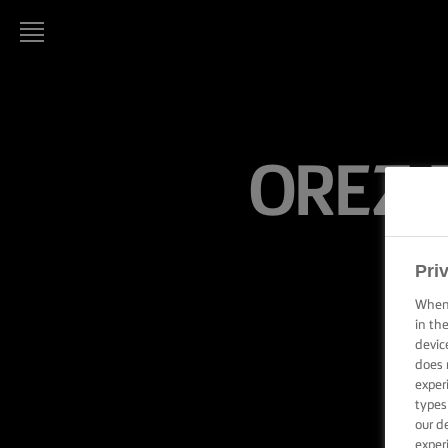
LURPAK®
PAGINA
DE
PORNIRE
OREZ 
REȚETE
ARTA
Pri
GĂTITULUI,
SFATURI ȘI
When 
TRUCURI
in th
devic
ARTA
does 
COFETĂRIEI
exper
ȘI A
types
PATISERIEI,
SFATURI ȘI
our d
TRUCURI
exper