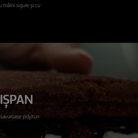
u mâini sigure și cu
DIȘPAN
savuroase prăjituri