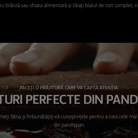
tru brânză sau sfoara alimentară și tăiați blatul de tort complet, c
FACEȚI O PRĂJITURĂ CARE VA CAPTA ATENȚIA
TURI PERFECTE DIN PAN
rneți făina și îmbunătățiți-vă cunoștințele pentru a crea cele mai 
din pandișpan.