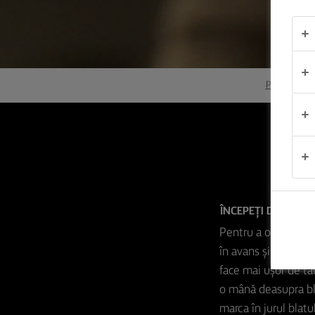
OCAZIE
PRODUSE
Pagina de po
DESPRE
NOI
S
DATE DE
CONTACT
ÎNCEPEȚI DIN TIMP
România
Pentru a obține cel
în avans și asiguraț
face mai ușor de tăi
o mână deasupra blat
marca în jurul blatu