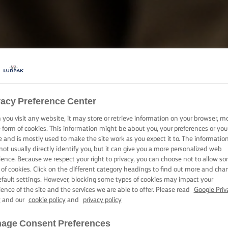
URI PENTRU 
vacy Preference Center
you visit any website, it may store or retrieve information on your browser, m
PERFECT
e form of cookies. This information might be about you, your preferences or you
e and is mostly used to make the site work as you expect it to. The informatio
not usually directly identify you, but it can give you a more personalized web
ience. Because we respect your right to privacy, you can choose not to allow s
 of cookies. Click on the different category headings to find out more and cha
Sfaturi, trucuri si tehnici pentru perfecționarea straturilor de tort
efault settings. However, blocking some types of cookies may impact your
ience of the site and the services we are able to offer. Please read
Google Priv
y
and our
cookie policy
and
privacy policy
age Consent Preferences