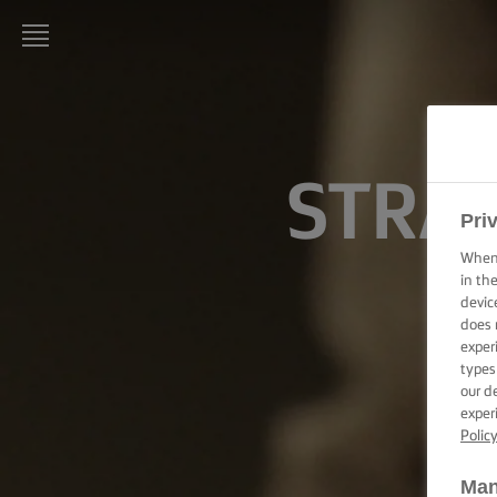
LURPAK®
PAGINA
DE
PORNIRE
STRAT
Pri
REȚETE
When 
in th
ARTA
GĂTITULUI,
devic
SFATURI ȘI
does 
TRUCURI
exper
types
our d
ARTA
COFETĂRIEI
exper
ȘI A
Polic
PATISERIEI,
SFATURI ȘI
Man
TRUCURI