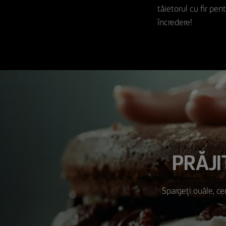
tăietorul cu fir pen
încredere!
PRĂJI
Spargeți ouăle, ce