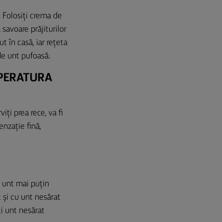
 Folosiți crema de
savoare prăjiturilor
t în casă, iar rețeta
 de unt pufoasă.
MPERATURA
ți prea rece, va fi
nzație fină,
e unt mai puțin
t și cu unt nesărat
ți unt nesărat