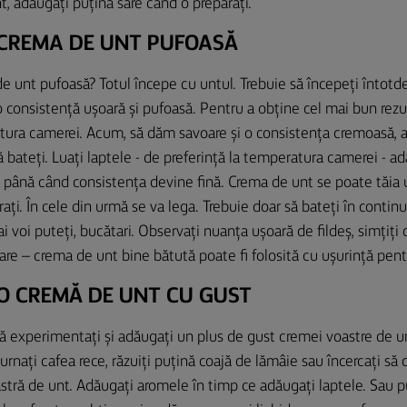
, adăugați puțină sare când o preparați.
CREMA DE UNT PUFOASĂ
unt pufoasă? Totul începe cu untul. Trebuie să începeți întotd
 consistență ușoară și pufoasă. Pentru a obține cel mai bun rezult
tura camerei. Acum, să dăm savoare și o consistența cremoasă,
 bateți. Luați laptele - de preferință la temperatura camerei - ad
i până când consistența devine fină. Crema de unt se poate tăia 
rați. În cele din urmă se va lega. Trebuie doar să bateți în continua
 voi puteți, bucătari. Observați nuanța ușoară de fildeș, simțiți 
care – crema de unt bine bătută poate fi folosită cu ușurință pent
O CREMĂ DE UNT CU GUST
 să experimentați și adăugați un plus de gust cremei voastre de un
rnați cafea rece, răzuiți puțină coajă de lămâie sau încercați să 
tră de unt. Adăugați aromele în timp ce adăugați laptele. Sau p