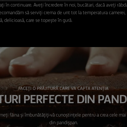
ți în continuare. Aveți încredere în noi, bucătari, dacă aveți răb
 recomandăm să serviți crema de unt tot la temperatura camerei,
, delicioasă, care se topește în gură.
FACEȚI O PRĂJITURĂ CARE VA CAPTA ATENȚIA
TURI PERFECTE DIN PAN
rneți făina și îmbunătățiți-vă cunoștințele pentru a crea cele mai 
din pandișpan.