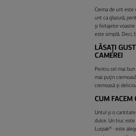
Crema de unt este 
unt ca glazură, pent
și foitajelor voastr
este simplă. Deci, b
LĂSAȚI GUST
CAMEREI
Pentru cel mai bun r
mai puțin cremoasă 
cremoasă și delicioa
CUM FACEM 
Untul și o cantitat
dulce. Un truc este 
Lurpak® - este alege