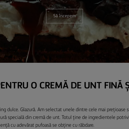
Să începem
PENTRU O CREMĂ DE UNT FINĂ Ș
ng dulce. Glazură. Am selectat unele dintre cele mai prețioase sfa
ură specială din cremă de unt. Totul ține de ingredientele potriv
stență cu adevărat pufoasă se obține cu răbdare.