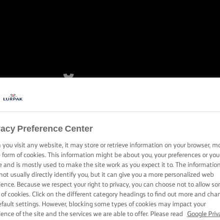
ZENTĂM CREMA
OARĂ ȘI PUFO
vacy Preference Center
you visit any website, it may store or retrieve information on your browser, m
e form of cookies. This information might be about you, your preferences or you
e and is mostly used to make the site work as you expect it to. The informatio
ratura este foarte importantă pentru a obține crema de unt pe
not usually directly identify you, but it can give you a more personalized web
ience. Because we respect your right to privacy, you can choose not to allow s
 of cookies. Click on the different category headings to find out more and cha
efault settings. However, blocking some types of cookies may impact your
ience of the site and the services we are able to offer. Please read
Google Priv