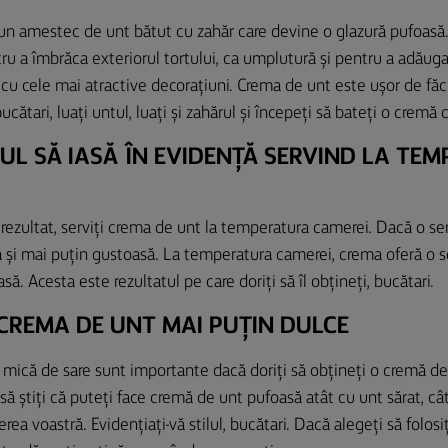
un amestec de unt bătut cu zahăr care devine o glazură pufoasă.
ru a îmbrăca exteriorul tortului, ca umplutură și pentru a adăuga 
e cu cele mai atractive decorațiuni. Crema de unt este ușor de făcu
ucătari, luați untul, luați și zahărul și începeți să bateți o cremă
UL SĂ IASĂ ÎN EVIDENȚĂ SERVIND LA TE
ezultat, serviți crema de unt la temperatura camerei. Dacă o servi
și mai puțin gustoasă. La temperatura camerei, crema oferă o se
să. Acesta este rezultatul pe care doriți să îl obțineți, bucătari.
CREMA DE UNT MAI PUȚIN DULCE
e mică de sare sunt importante dacă doriți să obțineți o cremă d
să știți că puteți face cremă de unt pufoasă atât cu unt sărat, câ
rea voastră. Evidențiați-vă stilul, bucătari. Dacă alegeți să folosi