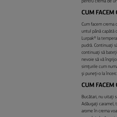
pentru crema de unt
CUM FACEM 
Cum facem crema de 
untul până capătă o
Lurpak® la tempera
pudră. Continuați să
continuați să bateț
nevoie să vă îngrijo
simțurile cum numai
și puneți-o la încer
CUM FACEM 
Bucătari, nu uitați
Adăugați caramel, tu
arome în crema voas