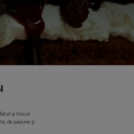
I
turi și trucuri
ite, de pasiune și