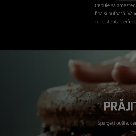
trebuie să amesteca
fină și pufoasă. Vă
consistență perfectă
PRĂJI
Spargeți ouăle, ce