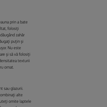
eauna prin a bate
at, folosiți
 adăugând zahăr
ăugați puțin și
ușor. Nu este
re și să vă folosiți
densitatea texturii
ru ornat.
t sau glazurii.
combinați alte
uteți omite laptele