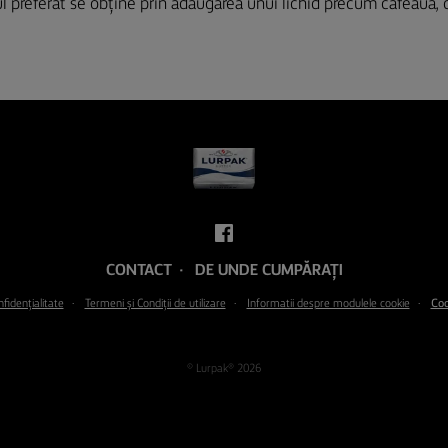
l preferat se obține prin adăugarea unui lichid precum cafeaua,
CONTACT
DE UNDE CUMPĂRAȚI
nfidențialitate
Termeni şi Condiţii de utilizare
Informatii despre modulele cookie
Coo
© Lurpak® 2026