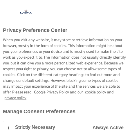
Privacy Preference Center
COACEREA CELUI MAI
When you visit any website, it may store or retrieve information on your
BUN TORT
browser, mostly in the form of cookies. This information might be about
you, your preferences or your device and is mostly used to make the site
work as you expect it to. The information does not usually directly identify
Câteva trucuri simple pentru a vă ajuta să verificați dacă
you, but it can give you a more personalized web experience. Because we
respect your right to privacy, you can choose not to allow some types of
opera voastră de artă este cu adevărat gata pentru a fi
cookies. Click on the different category headings to find out more and
servită.
change our default settings. However, blocking some types of cookies
may impact your experience of the site and the services we are able to
offer. Please read
Google Privacy Policy
and our
cookie policy
and
privacy policy
Manage Consent Preferences
Pagina de pornire
Arta cofetăriei și a patiseriei, sfaturi și trucuri
Pandișpa
Strictly Necessary
Always Active