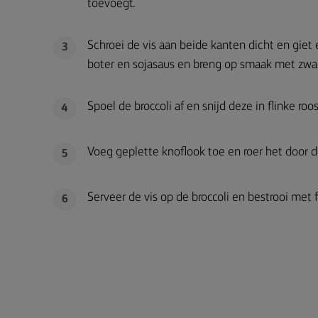
toevoegt.
Schroei de vis aan beide kanten dicht en giet 
3
boter en sojasaus en breng op smaak met zwar
Spoel de broccoli af en snijd deze in flinke roo
4
Voeg geplette knoflook toe en roer het door d
5
Serveer de vis op de broccoli en bestrooi met 
6