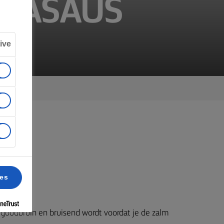
OJASAUS
ive
ces
 goudbruin en bruisend wordt voordat je de zalm