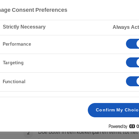
EBAKKEN IN S
age Consent Preferences
Strictly Necessary
Always Act
20 min. kooktijd
Performance
Home
Recepten
ZALM IN SOJASAUS
Targeting
Functional
METHODE
Confirm My Choi
Snijd de zalm in 4 gelijke stukken.
1
Doe boter in een koekenpan en verhit tot het
2