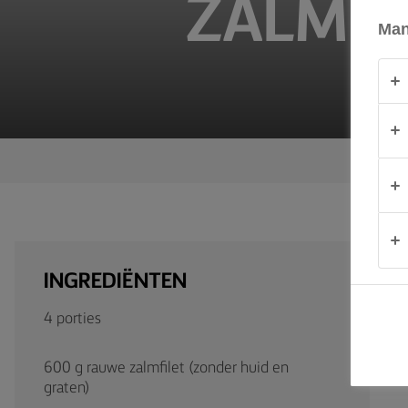
ZALM G
Man
OVER
ONS
CONTACT
Nederland
INGREDIËNTEN
4 porties
600 g rauwe zalmfilet (zonder huid en
graten)