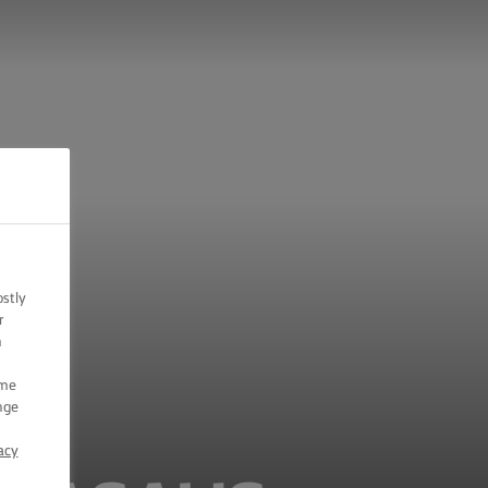
ostly
r
n
ome
nge
acy