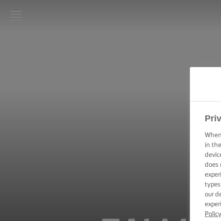
LURPAK®
STARTPAGINA
RECEPTEN
KOOKVAARDIGHEDEN,
TIPS & TRICKS
Pri
When 
BAKVAARDIGHEDEN,
in th
TIPS & TRICKS
devic
does 
exper
FEESTELIJKE
GELEGENHEDEN
types
our d
exper
Polic
PRODUCTEN