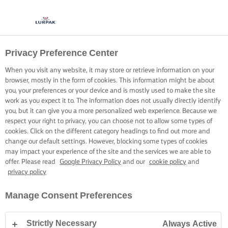
Privacy Preference Center
PERFECTE
When you visit any website, it may store or retrieve information on your
TAARTLAGEN MAKEN
browser, mostly in the form of cookies. This information might be about
you, your preferences or your device and is mostly used to make the site
work as you expect it to. The information does not usually directly identify
De tips, tricks en technieken om taartlagen te
you, but it can give you a more personalized web experience. Because we
respect your right to privacy, you can choose not to allow some types of
perfectioneren.
cookies. Click on the different category headings to find out more and
change our default settings. However, blocking some types of cookies
may impact your experience of the site and the services we are able to
offer. Please read
Google Privacy Policy
and our
cookie policy
and
privacy policy
Home
Bakskills, tips & tricks
Cake
Perfecte taartlagen maken
Manage Consent Preferences
Strictly Necessary
Always Active