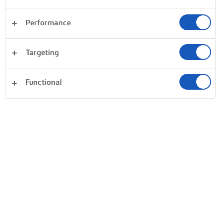
PERFECTE TAARTLAGEN MAKEN
Performance
BEREID JE VOOR EN ZORG VOOR DE JUISTE TOOLS
Targeting
Voor het beste resultaat bij het maken van een
spetterende gelaagde taart, moet je vooruit plannen en
Functional
ervoor zorgen dat je de lagen sponscake bakt op de dag
voordat je ze in elkaar moet zetten en van glazuur moet
voorzien. Hierdoor zijn ze gemakkelijker te snijden en te
hanteren dan wanneer ze net vers gebakken zijn. Dan naar
het snijden: hou altijd één hand bovenop de cake voor
stabiliteit terwijl je met een scherp mes rond de cake
markeert waar je moet snijden om plakken van gelijke
dikte te maken. Snijd dan met vaste handen en
vertrouwen de cake door met je kaasdraad of kooktouw!