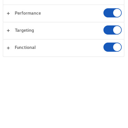
CONSEJOS PARA PREPARAR UNA
Performance
CAZUELA DE ARROZ
Targeting
PON TU ARROZ EN
DORAR PARA CREAR
CORONA TU 
REMOJO
SABOR
MAESTRA
Functional
Para lograr un
Si vas a añadir carne,
Cuando tu obr
sabroso plato
maximiza el sabor y
maestra hume
aromático, quieres
sella la jugosidad
caliente en u
tener el máximo
usando mantequilla
cazuela esté 
aroma. Una forma de
para dorar tu carne
lista para servi
lograrlo es
de ternera, cordero o
qué no termin
remojando
pollo con hueso,
con una cucha
previamente el arroz
antes de añadir el
de Lurpak® c
en agua fría. Usa
arroz y tus otros
aderezo? La
suficiente agua para
ingredientes
mantequilla
cubrir tu arroz
magistralmente
derretida coro