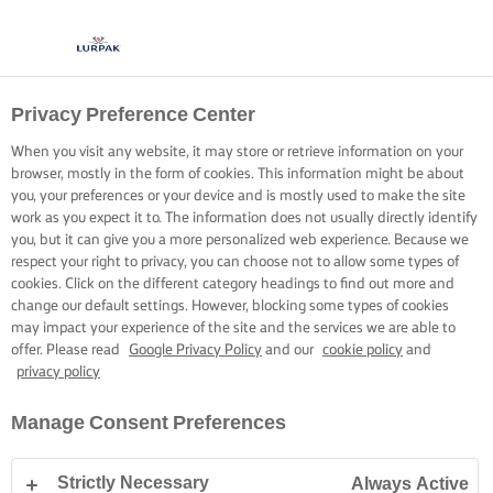
Privacy Preference Center
MARAVILLA EN UNA
When you visit any website, it may store or retrieve information on your
CAZUELA
browser, mostly in the form of cookies. This information might be about
you, your preferences or your device and is mostly used to make the site
work as you expect it to. The information does not usually directly identify
Descubre extraordinarios arroces en una cazuela, a tu
you, but it can give you a more personalized web experience. Because we
respect your right to privacy, you can choose not to allow some types of
manera
cookies. Click on the different category headings to find out more and
change our default settings. However, blocking some types of cookies
may impact your experience of the site and the services we are able to
offer. Please read
Google Privacy Policy
and our
cookie policy
and
privacy policy
Inicio
Habilidades, trucos y consejos de cocina
Arroz
Consejos para pr
Manage Consent Preferences
Strictly Necessary
Always Active