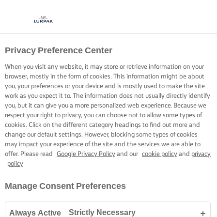
Privacy Preference Center
רוטב חמאה לבנה חלק
When you visit any website, it may store or retrieve information on your
כמשי
browser, mostly in the form of cookies. This information might be about
you, your preferences or your device and is mostly used to make the site
work as you expect it to. The information does not usually directly identify
הפכו רוטב פשוט לליווי המושלם לדג, בעזרת קצת חמאה.
you, but it can give you a more personalized web experience. Because we
respect your right to privacy, you can choose not to allow some types of
אספו את כל הרכיבים והתחילו.
cookies. Click on the different category headings to find out more and
change our default settings. However, blocking some types of cookies
may impact your experience of the site and the services we are able to
offer. Please read
Google Privacy Policy
and our
cookie policy
and
privacy
policy
Lurpak®
מיומנויות בישול, טיפים וטריקים
דגים
הטריק לרוטב חמאה
Manage Consent Preferences
Strictly Necessary
Always Active