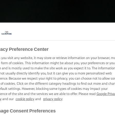
בוב קרם חמא
vacy Preference Center
you visit any website, it may store or retrieve information on your browser, m
e form of cookies. This information might be about you, your preferences or you
יות שלכם - אתם יודעים שתוספת קטנה יכולה לשדרג משהו פש
e and is mostly used to make the site work as you expect it to. The informatio
not usually directly identify you, but it can give you a more personalized web
ience. Because we respect your right to privacy, you can choose not to allow s
 of cookies. Click on the different category headings to find out more and cha
efault settings. However, blocking some types of cookies may impact your
ience of the site and the services we are able to offer. Please read
Google Priva
y
and our
cookie policy
and
privacy policy
age Consent Preferences