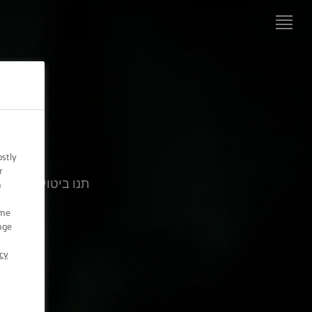
דף הבית
של
LURPAK®‎
ער
מתכונים
ostly
מיומנויות
r
בישול,
תנו ביטוי ליצירת
n
טיפים
וטריקים
ome
nge
מיומנויות
אפייה,
cy
טיפים
וטריקים
מוצרים