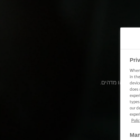
ה
Pri
When 
in th
וט למשהו מדהים.
devic
does 
exper
types
our d
exper
Polic
Man