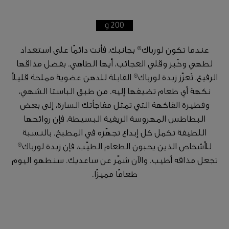
200 g
عندما تكون لورباك® بجانبك، فأنت دائمًا على استعداد
لطهي وخَبز وقلي العجائب، أيها الطاهي. بفضل مذاقها
الرفيع، تُعزّز زبدة لورباك® القابلة للدهن عضوية مملحة قليلاً
نكهة أي طعام تضيفها إليه. من طبق الباستا الشهي،
وفطيرة الفاكهة التي تمثل مفاجأتك السارة، إلى بعض
البطاطس المهروسة الريفية البسيطة، فإن روائحها
اللطيفة تكمل كل إبداع تجهّزه في المطبخ. بالنسبة
للأشخاص الذين يحبون الطعام الطيّب، فإن زبدة لورباك®
تجعل مذاقه أطيب. والآن شمّر عن ساعديك. سنطهو اليوم
طعامًا مميزًا.