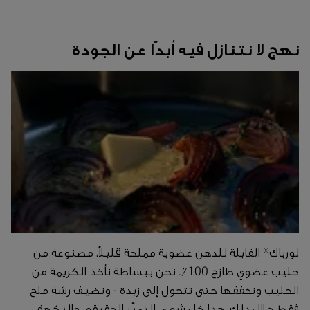
نهج لا نتنازل فيه أبدًا عن الجودة
لورباك® القابلة للدهن عضوية مملحة قليلاً، مصنوعة من
حليب عضوي طازج 100٪. نحن ببساطة نأخذ الكريمة من
الحليب ونخفقها حتى تتحول إلى زبدة - ونضيف رشة ملح
فقط خلال ذلك. هذا كل شيء. التميّز الحقيقي والنكهة