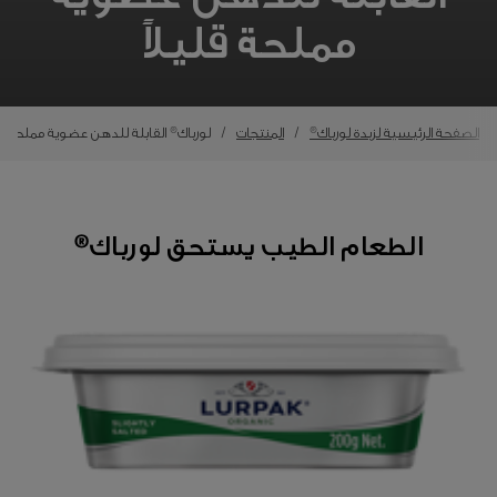
مملحة قليلاً
الصفحة الرئيسية لزبدة لورباك®
المنتجات
لورباك® القابلة للدهن عضوية مملحة قلي
الطعام الطيب يستحق لورباك®