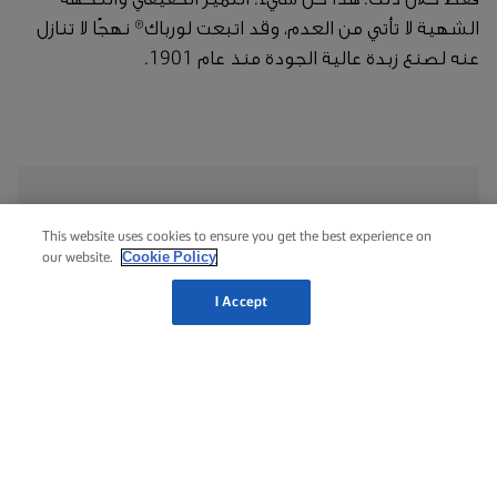
الشهية لا تأتي من العدم، وقد اتبعت لورباك® نهجًا لا تنازل
عنه لصنع زبدة عالية الجودة منذ عام 1901.
This website uses cookies to ensure you get the best experience on
المعلومات الغذائية
Cookie Policy
our website.
لكل 100 غرام
I Accept
الطاقة
679 كيلو كالوري
الدهون الكلية
75غرام
الدهون المشبعة
35غرام
الدهون المتحولة
1٫9غرام