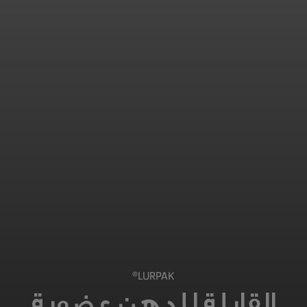
LURPAK®
القابلة للدهن عضوية