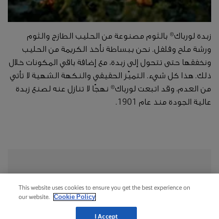
زبدة لورباك® بالثوم مصنوعة من الحليب الطازج والثوم
ورشة ملح وفلفل. نحن ببساطة نأخذ الكريمة من الحليب
ونخفقها حتى تتحول إلى زبدة، مع إضافة باقي المكونات خلال
ذلك. هذا كل شيء. التميّز الحقيقي والنكهة الشهية لا تأتي
من العدم، وقد اتبعت لورباك® نهجًا لا تنازل عنه لصنع زبدة
عالية الجودة منذ عام 1901.
المعلومات الغذائية
This website uses cookies to ensure you get the best experience on
Cookie Policy
our website.
لكل 100 غرام
I Accept