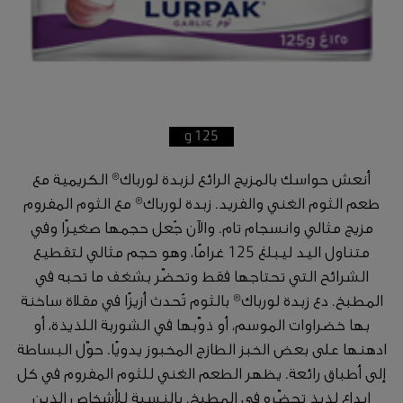
125 g
أنعش حواسك بالمزيج الرائع لزبدة لورباك® الكريمية مع
طعم الثوم الغني والفريد. زبدة لورباك® مع الثوم المفروم
مزيج مثالي وانسجام تام. والآن جُعل حجمها صغيرًا وفي
متناول اليد ليبلغ 125 غرامًا، وهو حجم مثالي لتقطيع
الشرائح التي تحتاجها فقط وتحضّر بشغف ما تحبه في
المطبخ. دع زبدة لورباك® بالثوم تُحدث أزيزًا في مقلاة ساخنة
بها خضراوات الموسم، أو ذوّبها في الشوربة اللذيذة، أو
ادهنها على بعض الخبز الطازج المخبوز يدويًا. حوّل البساطة
إلى أطباق رائعة. يظهر الطعم الغني للثوم المفروم في كل
إبداع لذيذ تحضّره في المطبخ. بالنسبة للأشخاص الذين