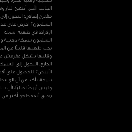
بتقليبه وقليه لفترة وجيز
الجانب الآخر. أطفئ النار وق
مقترح إضافي: التحول إل
السلمون؟ احرص على عد
الإفراط في طهيه. سمك
السلمون سمكة دهنية وبا
يجب طهيها قليلًا من ال
وقليها بشكل مقرمش م
الخارج. التحول إلى السمك
الأبيض؟ للحصول على أف
نتيجة، تأكد من أن الوسط 
وليس أبيضًا صلبًا، لأن ذل
يعني أنه مطهو أكثر من ال