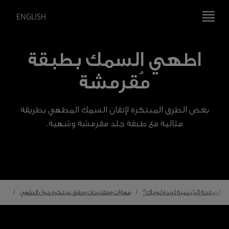
ENGLISH
اطهي السمك بطبقة
مُقرمشة
بعض الطرق المبتكرة لإتقان السمك المطهي بطريقة
مثالية مع طبقة جلد مقرمشة وشهية.
الصفحة الرئيسية لزبدة لورباك®
مهارات ومقترحات وطرق مبتكرة حول الطهي
الس