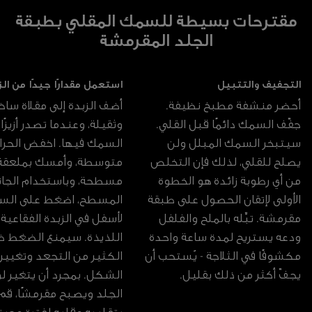
مقترحات بسيطة للسمك المقلي بطبقة
الجلد المقرمشة
التجفيف والتتبيل
استعمل مقدارًا جيدًا من الز
أحضر منشفة مطبخ نظيفة.
أضف الزبدة إلى مقلاة ساخ
جفّف السمك دائمًا قبل القلي.
وثقيلة، وعندما تصدر أزيزًا
سيتبخر السمك المبلل ولن
السمك فيها. اخفض الحرار
يصلح للقلي، لذلك فإن التخلص
متوسطة، وأمسك بملعقة
من أي رطوبة زائدة هو الخطوة
مسطحة، وباستخدام الجا
الأولى لإتقان الحصول على طبقة
المسطح، اضغط على الس
مقرمشة. تبِّله بالملح والفلفل
لأسفل في الزبدة الفقاعية
ودعه يستريح لمدة ساعة واحدة
اللذيذة. سيمنع الضغط 
مكشوفًا في الثلاجة - يُستحب أن
الكثير من التجعد وتغيير
يجفّ أكثر من ذلك بقليل.
الشكل. بمجرد أن يتغير ل
الجلد ويصبح مقرمشًا، قم