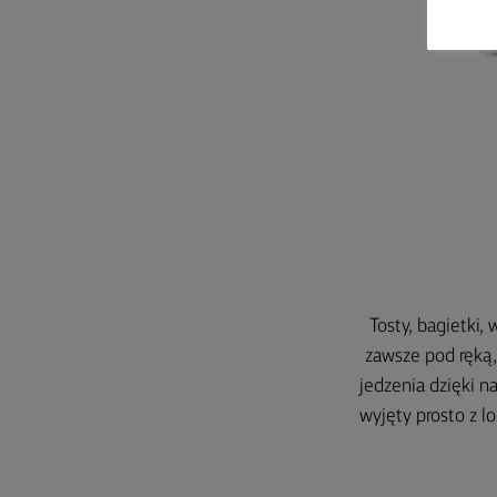
Tosty, bagietki,
zawsze pod ręką,
jedzenia dzięki 
wyjęty prosto z l