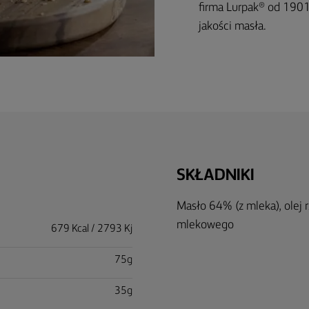
firma Lurpak® od 1901
jakości masła.
SKŁADNIKI
Masło 64% (z mleka), olej 
mlekowego
679 Kcal / 2793 Kj
75g
35g