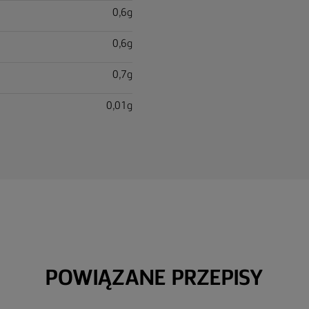
0,6g
0,6g
0,7g
0,01g
POWIĄZANE PRZEPISY