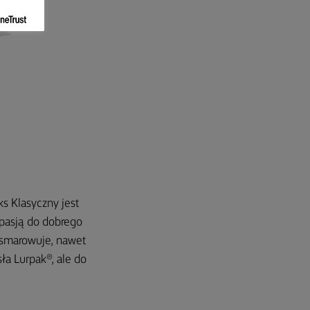
ks Klasyczny jest
 pasją do dobrego
zsmarowuje, nawet
ła Lurpak®, ale do