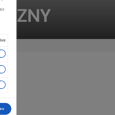
acy
SYCZNY
ive
ces