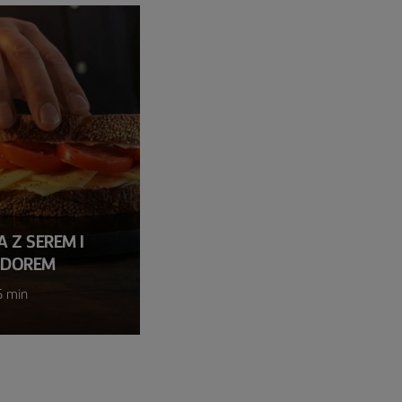
 Z SEREM I
IDOREM
5 min