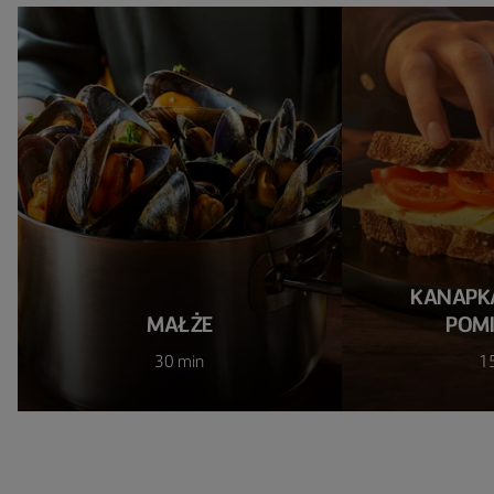
KANAPKA
MAŁŻE
POM
30 min
1