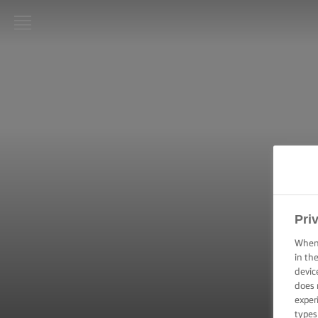
STRONA
GŁÓWNA
LURPAK®
PRZEPISY
GOTOWANIE
– PORADY I
WSKAZÓWKI
Pri
PIECZENIE –
PORADY I
When 
WSKAZÓWKI
in th
devic
does 
OKAZJA
exper
types