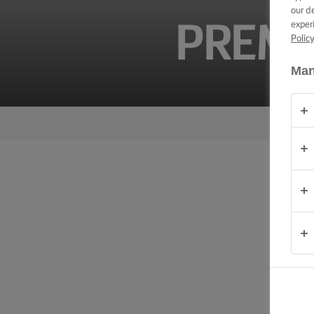
our d
PRODUKTY
exper
PREMI
Polic
O
NAS
Man
KONTAKT
Polska