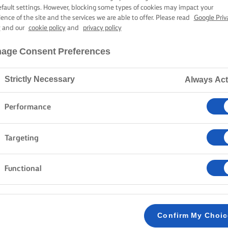
LURPAK®
efault settings. However, blocking some types of cookies may impact your
ience of the site and the services we are able to offer. Please read
Google Priv
UM MIKS KLA
y
and our
cookie policy
and
privacy policy
age Consent Preferences
Strictly Necessary
Always Act
Strona główna
Produkty
Lurpak® Premium Miks Klasyczny
Performance
Targeting
DZIEL SIĘ SWOJĄ PASJĄ
Functional
Confirm My Choi