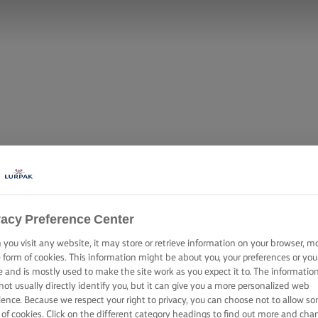
vacy Preference Center
you visit any website, it may store or retrieve information on your browser, m
e form of cookies. This information might be about you, your preferences or you
e and is mostly used to make the site work as you expect it to. The informatio
not usually directly identify you, but it can give you a more personalized web
ience. Because we respect your right to privacy, you can choose not to allow s
 of cookies. Click on the different category headings to find out more and cha