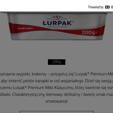
200g
 wytrawne wypieki, krakersy – przygotuj się! Lurpak® Premium Mi
 aby zmienić proste kanapki w coś wspaniałego. Dziel się swoją
naszemu Lurpak® Premium Miks Klasyczmu, który świetnie się ro
odówki. Charakterystyczny, kremowy, delikatny i świeży smak mas
smarowania!