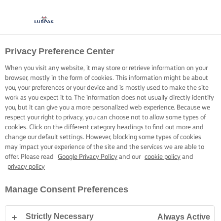
Privacy Preference Center
JEDNOGARNKOWE
When you visit any website, it may store or retrieve information on your
CUDO
browser, mostly in the form of cookies. This information might be about
you, your preferences or your device and is mostly used to make the site
work as you expect it to. The information does not usually directly identify
Odkryj niezwykłe jednogarnkowe dania z ryżem, na swój
you, but it can give you a more personalized web experience. Because we
respect your right to privacy, you can choose not to allow some types of
sposób
cookies. Click on the different category headings to find out more and
change our default settings. However, blocking some types of cookies
may impact your experience of the site and the services we are able to
offer. Please read
Google Privacy Policy
and our
cookie policy
and
privacy policy
Strona główna
Gotowanie – porady i wskazówki
Ryż
Jak ugotować d
Manage Consent Preferences
Strictly Necessary
Always Active