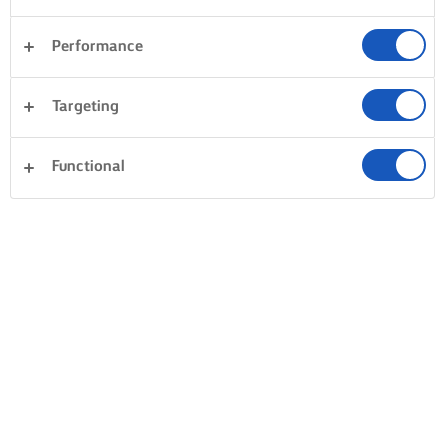
DANIE JEDNOGARNKOWE Z RYŻEM –
Performance
WSKAZÓWKI
Targeting
NAMOCZ RYŻ
ZRUMIENIENIE 
SMAK
Aby uzyskać wyjątkowo smaczne,
Functional
Jeśli dodajesz mi
aromatyczne danie, potrzeba maksimum
smak i utrwal soc
aromatu. Jednym ze sposobów na
zrumienienia woło
uzyskanie tego efektu jest wstępne
kurczaka z kością
namoczenie ryżu w zimnej wodzie. Użyj
innych składników
tyle wody, aby przykryć ryż basmati lub
kuchennego, aby 
jaśminowy i pozwól mu się moczyć przez
jagnięcinę lub ku
15–30 minut przed gotowaniem. Uważaj,
umieszczeniem ich
aby nie przesadzić z długością moczenia
przepisie są ryby,
– ryż musi być w stanie wchłonąć później
kurczaka, możesz 
dodane smaki.
początku gotować