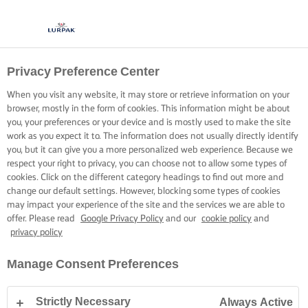
Privacy Preference Center
ZADBAJ O CHRUPIĄCĄ
When you visit any website, it may store or retrieve information on your
SKÓRKĘ
browser, mostly in the form of cookies. This information might be about
you, your preferences or your device and is mostly used to make the site
work as you expect it to. The information does not usually directly identify
Kilka sztuczek, które pomogą Ci opanować przygotowanie
you, but it can give you a more personalized web experience. Because we
respect your right to privacy, you can choose not to allow some types of
ryby z pyszną, chrupiącą skórką.
cookies. Click on the different category headings to find out more and
change our default settings. However, blocking some types of cookies
may impact your experience of the site and the services we are able to
offer. Please read
Google Privacy Policy
and our
cookie policy
and
privacy policy
Strona główna
Gotowanie – porady i wskazówki
Ryby
Proste wskazów
Manage Consent Preferences
Strictly Necessary
Always Active