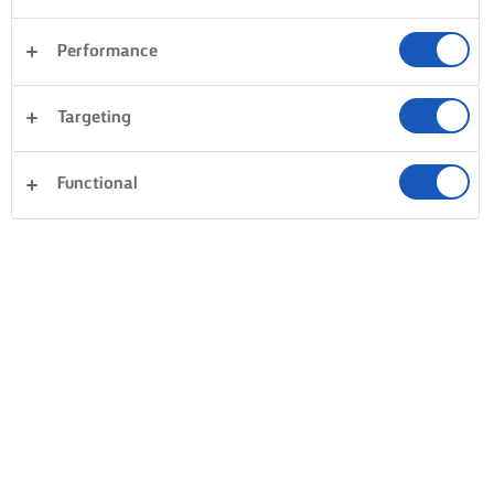
SMAŻONA NA PATELNI RYBA Z
Performance
CHRUPIĄCĄ SKÓRKĄ – PROSTE
WSKAZÓWKI
Targeting
OSUSZ I DOPRAW
SPORA PORCJA MASŁA
Functional
Weź czysty ręcznik kuchenny.
Na rozgrzaną, ciężką pateln
Zawsze osuszaj ryby przed
włóż masło, a gdy zacznie
smażeniem. Mokra ryba będzie
skwierczeć, umieść rybę sk
parować, a nie smażyć się, więc
do dołu. Zmniejsz tempera
pozbycie się nadmiaru wilgoci
do średniej, złap łopatkę i
to pierwszy krok na drodze do
płaską stroną dociśnij rybę
chrupiącej skórki. Dopraw rybę
bulgoczącego masła.
solą i pieprzem, a następnie
Naciskanie zapobiegnie
odstaw na godzinę bez
zbytniemu zwijaniu się ryby
przykrycia do lodówki, aby
zmianie kształtu. Gdy skórk