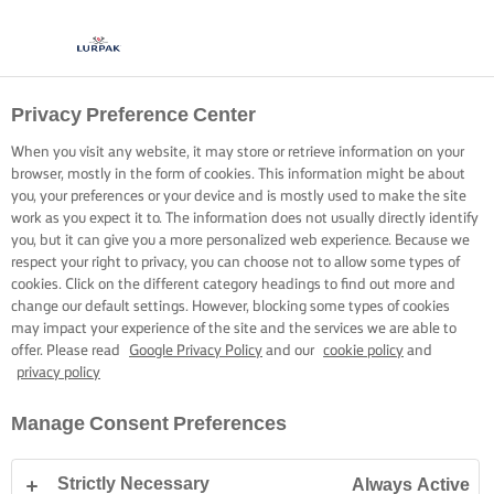
Privacy Preference Center
IDEALNE SMAŻENIE NA
When you visit any website, it may store or retrieve information on your
PATELNI
browser, mostly in the form of cookies. This information might be about
you, your preferences or your device and is mostly used to make the site
work as you expect it to. The information does not usually directly identify
Proste sztuczki, aby udoskonalić smażenie ryby
you, but it can give you a more personalized web experience. Because we
respect your right to privacy, you can choose not to allow some types of
cookies. Click on the different category headings to find out more and
change our default settings. However, blocking some types of cookies
may impact your experience of the site and the services we are able to
offer. Please read
Google Privacy Policy
and our
cookie policy
and
privacy policy
Strona główna
Gotowanie – porady i wskazówki
Ryby
Doskonała bia
Manage Consent Preferences
Strictly Necessary
Always Active