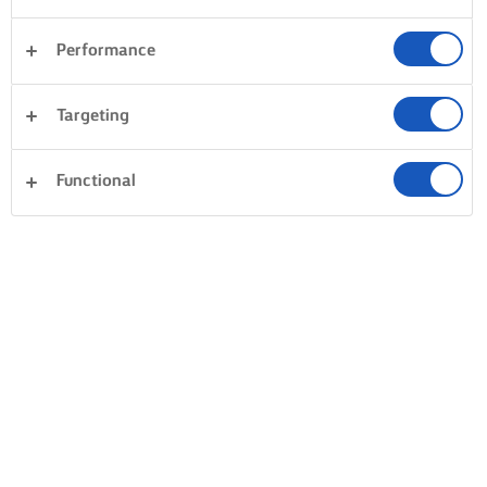
DOSKONAŁA BIAŁA RYBA SMAŻONA
NA PATELNI
Performance
OSUSZ PRZED SMAŻENIEM
PODLEWANIE MASŁEM
Targeting
Weź czysty ręcznik kuchenny.
Weź ciężką patelnię, rozpu
Zawsze osuszaj ryby przed
większą porcję masła, aż
Functional
smażeniem. Mokra ryba będzie
zacznie skwierczeć, a nast
parować, a nie smażyć się, więc
zmniejsz ogień i połóż rybę
pozbycie się nadmiaru wilgoci
Potem, za pomocą łyżki,
to pierwszy krok na drodze do
kilkakrotnie podlewaj rybę
doskonałej skórki. Chcesz
roztopionym masłem.
uzyskać jeszcze bardziej
Pozostaw rybę na patelni, a
chrupiącą skórkę? Ryba będzie
stanie się chrupiąca. Podaw
bardziej jędrna, jeśli posypiesz
rybę z sokiem z patelni, aby
ją solą od strony filetu, a
stracić ani kropli pysznego
następnie pozostawisz na
smaku.