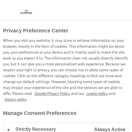
Privacy Preference Center
MAAK ROMIGE
When you visit any website, it may store or retrieve information on your
RISOTTO
browser, mostly in the form of cookies. This information might be about
you, your preferences or your device and is mostly used to make the site
work as you expect it to. The information does not usually directly identify
Maak elke keer opnieuw een zeer geslaagde stevige en
you, but it can give you a more personalized web experience. Because we
respect your right to privacy, you can choose not to allow some types of
romige risotto.
cookies. Click on the different category headings to find out more and
change our default settings. However, blocking some types of cookies
may impact your experience of the site and the services we are able to
offer. Please read
Google Privacy Policy
and our
cookie policy
and
privacy policy
Home
Kookskills, tips & tricks
Rijst
Maak romige risotto
Manage Consent Preferences
Strictly Necessary
Always Active