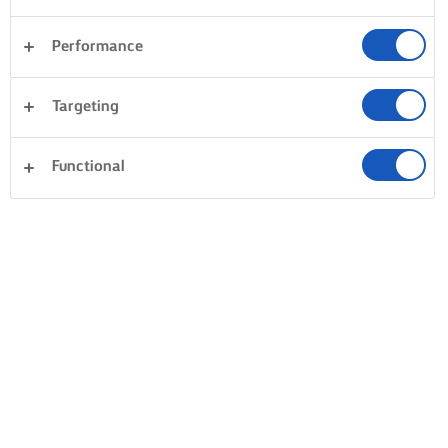
MAAK ROMIGE RISOTTO
Performance
BEDRUIPEN MET BOTER
BEETJE BIJ BEETJ
Targeting
Smelt de boter in een pan op laag vuur
Geduld is het ge
tot hij zachtjes sist, en roer er dan de rijst
romigheid. Voeg a
Functional
door voor wat feelgood. Meng en roer
beetje bij beetje 
voorzichtig tot de rijstkorrels helemaal
de bouillon bijna
omhuld zijn met boter.
voeg je meer boui
het fornuis blijve
roeren!