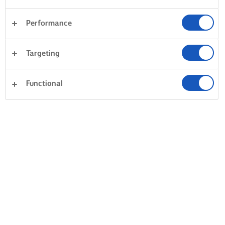
Performance
ROMIGE, FLUWEELZACHTE
TOMATENSAUS
Targeting
NIET KOKEN EN VEEL BOTER
Functional
Perfectioneer je tomatensauzen door altijd een flinke
hoeveelheid boter toe te voegen. Dit maakt de saus romig
en fluweelzacht. Verder is het de kunst om te voorkomen
dat de tomaten koken: bij te veel hitte kunnen de
tomaten bitter worden. Laat de saus daarom zachtjes
zonder deksel sudderen, zodat hij rustig gaar wordt, inkookt
en dikker wordt. Een makkie!