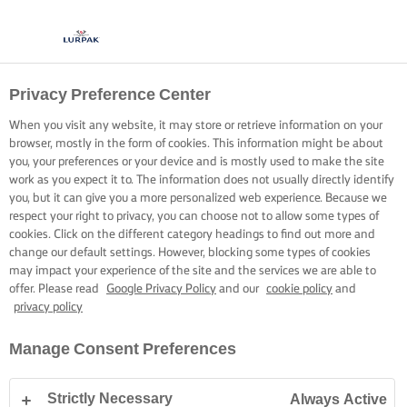
Privacy Preference Center
ROMIGE,
When you visit any website, it may store or retrieve information on your
FLUWEELZACHTE
browser, mostly in the form of cookies. This information might be about
you, your preferences or your device and is mostly used to make the site
TOMATENSAUS
work as you expect it to. The information does not usually directly identify
you, but it can give you a more personalized web experience. Because we
respect your right to privacy, you can choose not to allow some types of
Zeg vaarwel tegen bitterheid en creëer buitengewone
cookies. Click on the different category headings to find out more and
change our default settings. However, blocking some types of cookies
romigheid.
may impact your experience of the site and the services we are able to
offer. Please read
Google Privacy Policy
and our
cookie policy
and
privacy policy
Manage Consent Preferences
Home
Kookskills, tips & tricks
Pasta
Romige, fluweelzachte tomaten
Strictly Necessary
Always Active